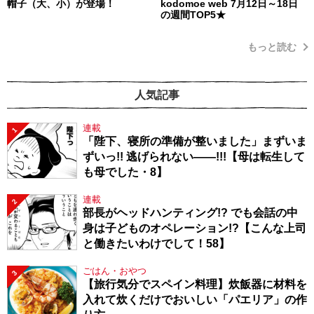
帽子（大、小）が登場！
kodomoe web 7月12日～18日
の週間TOP5★
もっと読む
人気記事
連載
1
「陛下、寝所の準備が整いました」まずいま
ずいっ!! 逃げられない――!!!【母は転生して
も母でした・8】
連載
2
部長がヘッドハンティング!? でも会話の中
身は子どものオペレーション!?【こんな上司
と働きたいわけでして！58】
ごはん・おやつ
3
【旅行気分でスペイン料理】炊飯器に材料を
入れて炊くだけでおいしい「パエリア」の作