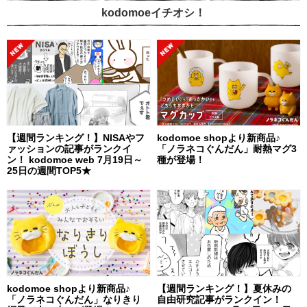
kodomoeイチオシ！
【週間ランキング！】NISAやフ
kodomoe shopより新商品♪
ァッションの記事がランクイ
「ノラネコぐんだん」耐熱マグ3
ン！ kodomoe web 7月19日～
種が登場！
25日の週間TOP5★
kodomoe shopより新商品♪
【週間ランキング！】夏休みの
「ノラネコぐんだん」なりきり
自由研究記事がランクイン！