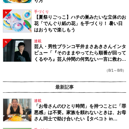
り方
手づくり
4
【夏祭りごっこ】ハチの巣みたいな立体のお
花「でんぐり紙の花」を手づくり！ 暑い日
はおうちで楽しもう
連載
5
芸人・男性ブランコ平井まさあきさんインタ
ビュー「『そのままやってたら順番が回って
くるやろ』芸人仲間の何気ない一言に救われ
てきたから、頑張れる」
（8/1～8/8）
最新記事
連載
「お母さんのひとり時間」を持つことに「罪
悪感」は不要。家族を頼れないときは、お母
さん同士で助け合いたい【タベコト in
Berlin・130】