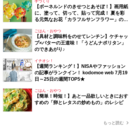
手づくり
【ボーネルンドのきせつとあそぼ！】画用紙
に、塗って、切って、貼って完成！ 夏を彩
る元気なお花「カラフルサンフラワー」の作
り方
ごはん・おやつ
【具材と調味料をのせてレンチン】ケチャッ
プ×バターの王道味！「うどんナポリタン」
のできあがり♪
イチオシ！
【週間ランキング！】NISAやファッション
の記事がランクイン！ kodomoe web 7月19
日～25日の週間TOP5★
ごはん・おやつ
【簡単！時短！】あと一品欲しいときにおす
すめの「卵とレタスの炒めもの」のレシピ
もっと読む