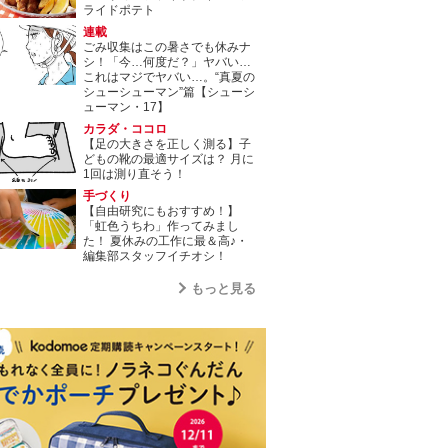
ライドポテト
連載
ごみ収集はこの暑さでも休みナ
シ！「今…何度だ？」ヤバい…
これはマジでヤバい…。“真夏の
シューシューマン”篇【シューシ
ューマン・17】
カラダ・ココロ
【足の大きさを正しく測る】子
どもの靴の最適サイズは？ 月に
1回は測り直そう！
手づくり
【自由研究にもおすすめ！】
「虹色うちわ」作ってみまし
た！ 夏休みの工作に最＆高♪・
編集部スタッフイチオシ！
もっと見る