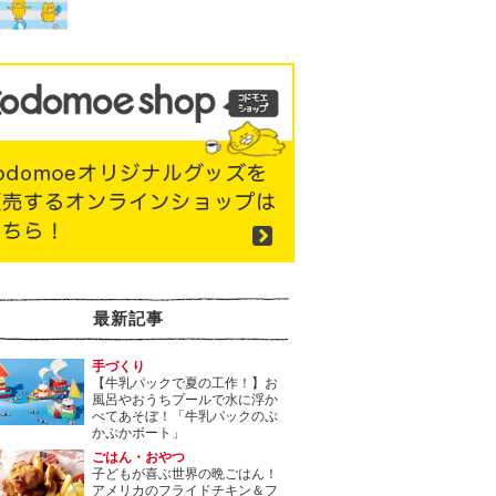
最新記事
手づくり
【牛乳パックで夏の工作！】お
風呂やおうちプールで水に浮か
べてあそぼ！「牛乳パックのぷ
かぷかボート」
ごはん・おやつ
子どもが喜ぶ世界の晩ごはん！
アメリカのフライドチキン＆フ