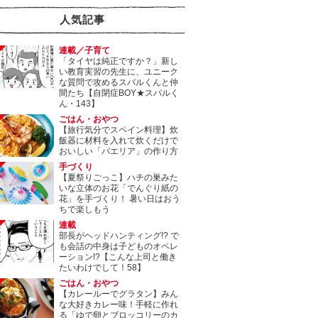
人気記事
連載／子育て
「タイヤは純正ですか？」新し
い教育実習の先生に、ユニーク
な質問で攻めるスバルくんと仲
間たち【自閉症BOY★スバルく
ん・143】
ごはん・おやつ
【旅行気分でスペイン料理】炊
飯器に材料を入れて炊くだけで
おいしい「パエリア」の作り方
手づくり
【夏祭りごっこ】ハチの巣みた
いな立体のお花「でんぐり紙の
花」を手づくり！ 暑い日はおう
ちで楽しもう
連載
部長がヘッドハンティング!? で
も会話の中身は子どものオペレ
ーション!?【こんな上司と働き
たいわけでして！58】
ごはん・おやつ
【カレールーでグラタン】みん
な大好きカレー味！手軽に作れ
る「ゆで卵とブロッコリーのカ