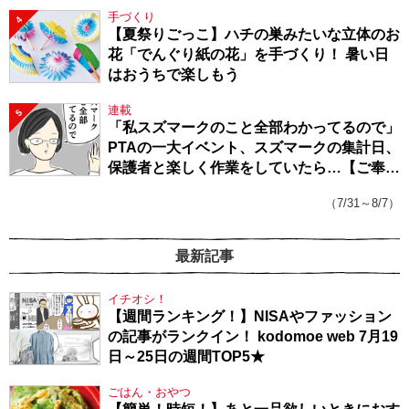
手づくり
4
【夏祭りごっこ】ハチの巣みたいな立体のお
花「でんぐり紙の花」を手づくり！ 暑い日
はおうちで楽しもう
連載
5
「私スズマークのこと全部わかってるので」
PTAの一大イベント、スズマークの集計日、
保護者と楽しく作業をしていたら…【ご奉仕
戦隊★PTA・19】
（7/31～8/7）
最新記事
イチオシ！
【週間ランキング！】NISAやファッション
の記事がランクイン！ kodomoe web 7月19
日～25日の週間TOP5★
ごはん・おやつ