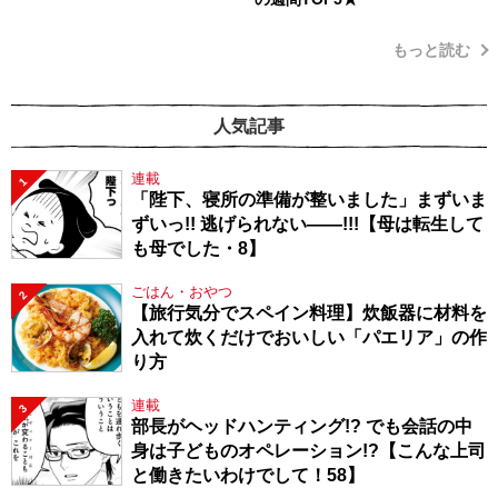
もっと読む
人気記事
連載
1
「陛下、寝所の準備が整いました」まずいま
ずいっ!! 逃げられない――!!!【母は転生して
も母でした・8】
ごはん・おやつ
2
【旅行気分でスペイン料理】炊飯器に材料を
入れて炊くだけでおいしい「パエリア」の作
り方
連載
3
部長がヘッドハンティング!? でも会話の中
身は子どものオペレーション!?【こんな上司
と働きたいわけでして！58】