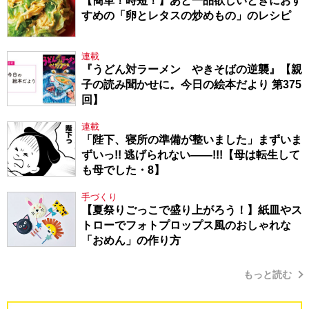
【簡単！時短！】あと一品欲しいときにおす
すめの「卵とレタスの炒めもの」のレシピ
連載
『うどん対ラーメン やきそばの逆襲』【親
子の読み聞かせに。今日の絵本だより 第375
回】
連載
「陛下、寝所の準備が整いました」まずいま
ずいっ!! 逃げられない――!!!【母は転生して
も母でした・8】
手づくり
【夏祭りごっこで盛り上がろう！】紙皿やス
トローでフォトプロップス風のおしゃれな
「おめん」の作り方
もっと読む