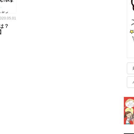
020.05.01
は？
】