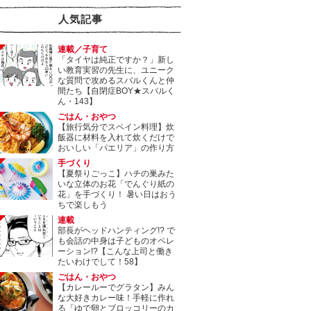
人気記事
連載／子育て
「タイヤは純正ですか？」新し
い教育実習の先生に、ユニーク
な質問で攻めるスバルくんと仲
間たち【自閉症BOY★スバルく
ん・143】
ごはん・おやつ
【旅行気分でスペイン料理】炊
飯器に材料を入れて炊くだけで
おいしい「パエリア」の作り方
手づくり
【夏祭りごっこ】ハチの巣みた
いな立体のお花「でんぐり紙の
花」を手づくり！ 暑い日はおう
ちで楽しもう
連載
部長がヘッドハンティング!? で
も会話の中身は子どものオペレ
ーション!?【こんな上司と働き
たいわけでして！58】
ごはん・おやつ
【カレールーでグラタン】みん
な大好きカレー味！手軽に作れ
る「ゆで卵とブロッコリーのカ