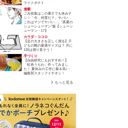
ライドポテト
連載
ごみ収集はこの暑さでも休みナ
シ！「今…何度だ？」ヤバい…
これはマジでヤバい…。“真夏の
シューシューマン”篇【シューシ
ューマン・17】
カラダ・ココロ
【足の大きさを正しく測る】子
どもの靴の最適サイズは？ 月に
1回は測り直そう！
手づくり
【自由研究にもおすすめ！】
「虹色うちわ」作ってみまし
た！ 夏休みの工作に最＆高♪・
編集部スタッフイチオシ！
もっと見る