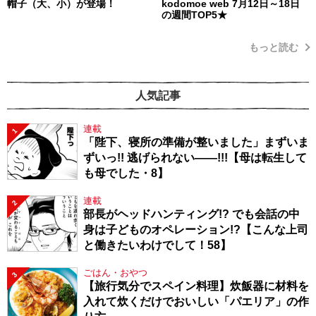
帽子（大、小）が登場！
kodomoe web 7月12日～18日
の週間TOP5★
もっと読む
人気記事
連載
1
「陛下、寝所の準備が整いました」まずいま
ずいっ!! 逃げられない――!!!【母は転生して
も母でした・8】
連載
2
部長がヘッドハンティング!? でも会話の中
身は子どものオペレーション!?【こんな上司
と働きたいわけでして！58】
ごはん・おやつ
3
【旅行気分でスペイン料理】炊飯器に材料を
入れて炊くだけでおいしい「パエリア」の作