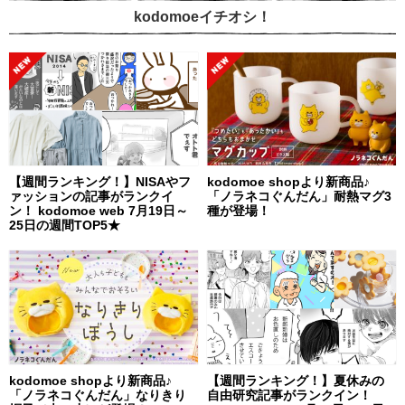
kodomoeイチオシ！
【週間ランキング！】NISAやフ
kodomoe shopより新商品♪
ァッションの記事がランクイ
「ノラネコぐんだん」耐熱マグ3
ン！ kodomoe web 7月19日～
種が登場！
25日の週間TOP5★
kodomoe shopより新商品♪
【週間ランキング！】夏休みの
「ノラネコぐんだん」なりきり
自由研究記事がランクイン！