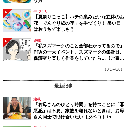
り方
手づくり
4
【夏祭りごっこ】ハチの巣みたいな立体のお
花「でんぐり紙の花」を手づくり！ 暑い日
はおうちで楽しもう
連載
5
「私スズマークのこと全部わかってるので」
PTAの一大イベント、スズマークの集計日、
保護者と楽しく作業をしていたら…【ご奉仕
戦隊★PTA・19】
（8/1～8/8）
最新記事
連載
「お母さんのひとり時間」を持つことに「罪
悪感」は不要。家族を頼れないときは、お母
さん同士で助け合いたい【タベコト in
Berlin・130】