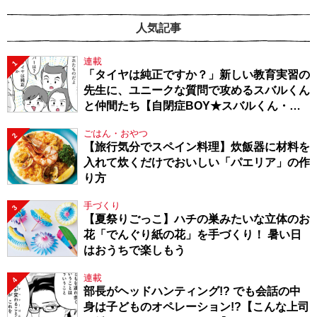
人気記事
連載
1
「タイヤは純正ですか？」新しい教育実習の
先生に、ユニークな質問で攻めるスバルくん
と仲間たち【自閉症BOY★スバルくん・
143】
ごはん・おやつ
2
【旅行気分でスペイン料理】炊飯器に材料を
入れて炊くだけでおいしい「パエリア」の作
り方
手づくり
3
【夏祭りごっこ】ハチの巣みたいな立体のお
花「でんぐり紙の花」を手づくり！ 暑い日
はおうちで楽しもう
連載
4
部長がヘッドハンティング!? でも会話の中
身は子どものオペレーション!?【こんな上司