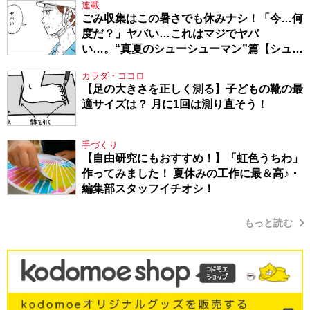
連載
ごみ収集はこの暑さでも休みナシ！「今…何
度だ？」ヤバい…これはマジでヤバ
い…。“真夏のシューシューマン”篇【シュー
シューマン・17】
カラダ・ココロ
【足の大きさを正しく測る】子どもの靴の最
適サイズは？ 月に1回は測り直そう！
手づくり
【自由研究にもおすすめ！】「虹色うちわ」
作ってみました！ 夏休みの工作に最＆高♪・
編集部スタッフイチオシ！
もっと読む