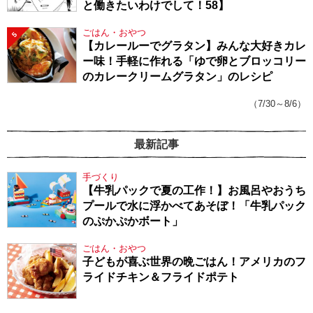
と働きたいわけでして！58】
ごはん・おやつ
5
【カレールーでグラタン】みんな大好きカレ
ー味！手軽に作れる「ゆで卵とブロッコリー
のカレークリームグラタン」のレシピ
（7/30～8/6）
最新記事
手づくり
【牛乳パックで夏の工作！】お風呂やおうち
プールで水に浮かべてあそぼ！「牛乳パック
のぷかぷかボート」
ごはん・おやつ
子どもが喜ぶ世界の晩ごはん！アメリカのフ
ライドチキン＆フライドポテト