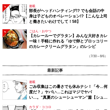
連載
4
部長がヘッドハンティング!? でも会話の中
身は子どものオペレーション!?【こんな上司
と働きたいわけでして！58】
ごはん・おやつ
5
【カレールーでグラタン】みんな大好きカレ
ー味！手軽に作れる「ゆで卵とブロッコリー
のカレークリームグラタン」のレシピ
（7/30～8/6）
最新記事
連載
ごみ収集はこの暑さでも休みナシ！「今…何
度だ？」ヤバい…これはマジでヤバ
い…。“真夏のシューシューマン”篇【シュー
シューマン・17】
カラダ・ココロ