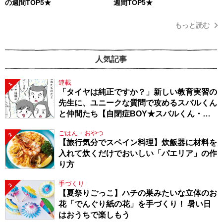
の週間TOP5★
週間TOP5★
もっと読む
人気記事
連載
1
「タイヤは純正ですか？」新しい教育実習の
先生に、ユニークな質問で攻めるスバルくん
と仲間たち【自閉症BOY★スバルくん・
143】
ごはん・おやつ
2
【旅行気分でスペイン料理】炊飯器に材料を
入れて炊くだけでおいしい「パエリア」の作
り方
手づくり
3
【夏祭りごっこ】ハチの巣みたいな立体のお
花「でんぐり紙の花」を手づくり！ 暑い日
はおうちで楽しもう