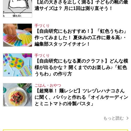
【足の大きさを正しく測る】子どもの靴の最
適サイズは？ 月に1回は測り直そう！
手づくり
【自由研究にもおすすめ！】「虹色うちわ」
作ってみました！ 夏休みの工作に最＆高♪・
編集部スタッフイチオシ！
手づくり
【自由研究にもなる夏のクラフト】どんな模
様が出るかな？ 開くまでのお楽しみ♪「虹色
うちわ」の作り方
ごはん・おやつ
【超簡単！ 麺レシピ】ツレヅレハナコさん
に聞く、パパッと作れる「オイルサーディン
とミニトマトの冷製パスタ」
もっと読む