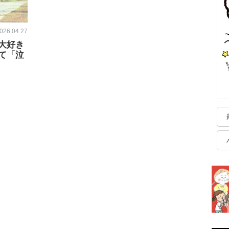
026.04.27
大好き
て「泣