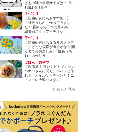
どもの靴の最適サイズは？ 月に
1回は測り直そう！
手づくり
【自由研究にもおすすめ！】
「虹色うちわ」作ってみまし
た！ 夏休みの工作に最＆高♪・
編集部スタッフイチオシ！
手づくり
【自由研究にもなる夏のクラフ
ト】どんな模様が出るかな？ 開
くまでのお楽しみ♪「虹色うち
わ」の作り方
ごはん・おやつ
【超簡単！ 麺レシピ】ツレヅレ
ハナコさんに聞く、パパッと作
れる「オイルサーディンとミニ
トマトの冷製パスタ」
もっと見る