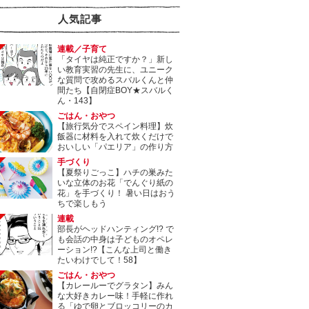
人気記事
連載／子育て
「タイヤは純正ですか？」新し
い教育実習の先生に、ユニーク
な質問で攻めるスバルくんと仲
間たち【自閉症BOY★スバルく
ん・143】
ごはん・おやつ
【旅行気分でスペイン料理】炊
飯器に材料を入れて炊くだけで
おいしい「パエリア」の作り方
手づくり
【夏祭りごっこ】ハチの巣みた
いな立体のお花「でんぐり紙の
花」を手づくり！ 暑い日はおう
ちで楽しもう
連載
部長がヘッドハンティング!? で
も会話の中身は子どものオペレ
ーション!?【こんな上司と働き
たいわけでして！58】
ごはん・おやつ
【カレールーでグラタン】みん
な大好きカレー味！手軽に作れ
る「ゆで卵とブロッコリーのカ