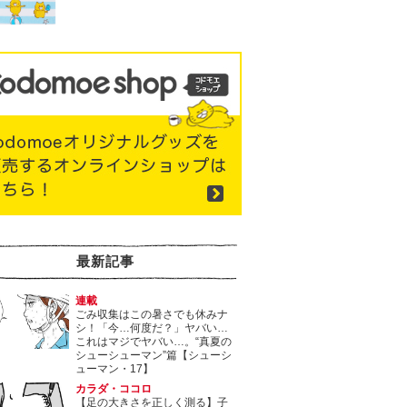
最新記事
連載
ごみ収集はこの暑さでも休みナ
シ！「今…何度だ？」ヤバい…
これはマジでヤバい…。“真夏の
シューシューマン”篇【シューシ
ューマン・17】
カラダ・ココロ
【足の大きさを正しく測る】子