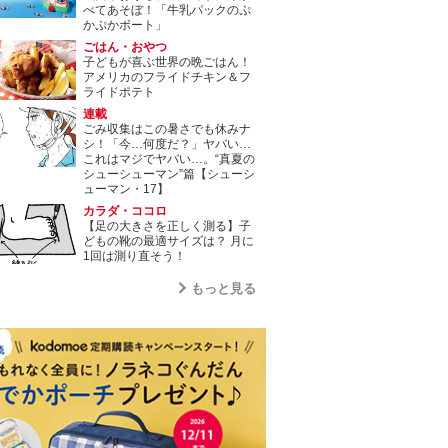
べてあそぼ！「牛乳パックのぷ
かぷかボート」
ごはん・おやつ
子どもが喜ぶ世界の晩ごはん！
アメリカのフライドチキン＆フ
ライドポテト
連載
ごみ収集はこの暑さでも休みナ
シ！「今…何度だ？」ヤバい…
これはマジでヤバい…。“真夏の
シューシューマン”篇【シューシ
ューマン・17】
カラダ・ココロ
【足の大きさを正しく測る】子
どもの靴の最適サイズは？ 月に
1回は測り直そう！
もっと見る