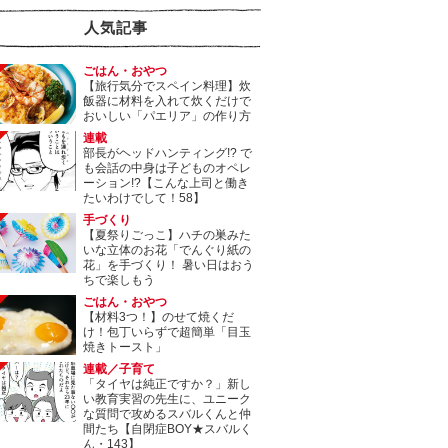
人気記事
ごはん・おやつ
【旅行気分でスペイン料理】炊
飯器に材料を入れて炊くだけで
おいしい「パエリア」の作り方
連載
部長がヘッドハンティング!? で
も会話の中身は子どものオペレ
ーション!?【こんな上司と働き
たいわけでして！58】
手づくり
【夏祭りごっこ】ハチの巣みた
いな立体のお花「でんぐり紙の
花」を手づくり！ 暑い日はおう
ちで楽しもう
ごはん・おやつ
【材料3つ！】のせて焼くだ
け！包丁いらずで超簡単「目玉
焼きトースト」
連載／子育て
「タイヤは純正ですか？」新し
い教育実習の先生に、ユニーク
な質問で攻めるスバルくんと仲
間たち【自閉症BOY★スバルく
ん・143】