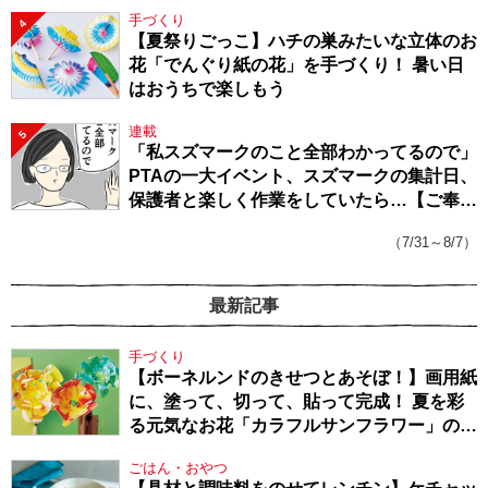
手づくり
4
【夏祭りごっこ】ハチの巣みたいな立体のお
花「でんぐり紙の花」を手づくり！ 暑い日
はおうちで楽しもう
連載
5
「私スズマークのこと全部わかってるので」
PTAの一大イベント、スズマークの集計日、
保護者と楽しく作業をしていたら…【ご奉仕
戦隊★PTA・19】
（7/31～8/7）
最新記事
手づくり
【ボーネルンドのきせつとあそぼ！】画用紙
に、塗って、切って、貼って完成！ 夏を彩
る元気なお花「カラフルサンフラワー」の作
り方
ごはん・おやつ