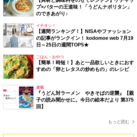
【具材と調味料をのせてレンチン】ケチャッ
プ×バターの王道味！「うどんナポリタン」
のできあがり♪
イチオシ！
【週間ランキング！】NISAやファッション
の記事がランクイン！ kodomoe web 7月19
日～25日の週間TOP5★
ごはん・おやつ
【簡単！時短！】あと一品欲しいときにおす
すめの「卵とレタスの炒めもの」のレシピ
連載
『うどん対ラーメン やきそばの逆襲』【親
子の読み聞かせに。今日の絵本だより 第375
回】
もっと読む