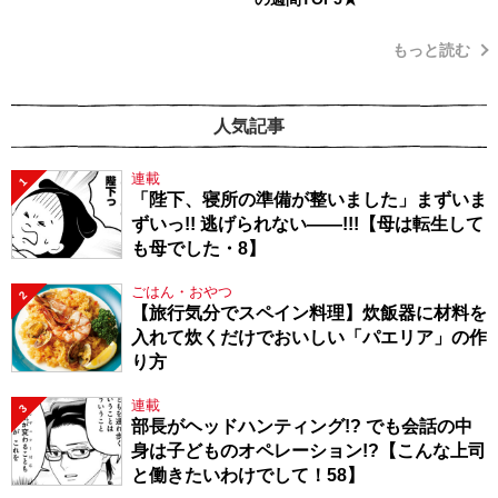
もっと読む
人気記事
連載
1
「陛下、寝所の準備が整いました」まずいま
ずいっ!! 逃げられない――!!!【母は転生して
も母でした・8】
ごはん・おやつ
2
【旅行気分でスペイン料理】炊飯器に材料を
入れて炊くだけでおいしい「パエリア」の作
り方
連載
3
部長がヘッドハンティング!? でも会話の中
身は子どものオペレーション!?【こんな上司
と働きたいわけでして！58】