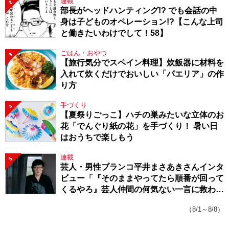
連載
2
部長がヘッドハンティング!? でも会話の中
身は子どものオペレーション!?【こんな上司
と働きたいわけでして！58】
ごはん・おやつ
3
【旅行気分でスペイン料理】炊飯器に材料を
入れて炊くだけでおいしい「パエリア」の作
り方
手づくり
4
【夏祭りごっこ】ハチの巣みたいな立体のお
花「でんぐり紙の花」を手づくり！ 暑い日
はおうちで楽しもう
連載
5
芸人・男性ブランコ平井まさあきさんインタ
ビュー「『そのままやってたら順番が回って
くるやろ』芸人仲間の何気ない一言に救われ
てきたから、頑張れる」
（8/1～8/8）