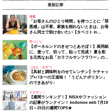
最新記事
連載
「お母さんのひとり時間」を持つことに「罪
悪感」は不要。家族を頼れないときは、お母
さん同士で助け合いたい【タベコト in
Berlin・130】
手づくり
【ボーネルンドのきせつとあそぼ！】画用紙
に、塗って、切って、貼って完成！ 夏を彩
る元気なお花「カラフルサンフラワー」の作
り方
ごはん・おやつ
【具材と調味料をのせてレンチン】ケチャッ
プ×バターの王道味！「うどんナポリタン」
のできあがり♪
イチオシ！
【週間ランキング！】NISAやファッション
の記事がランクイン！ kodomoe web 7月19
日～25日の週間TOP5★