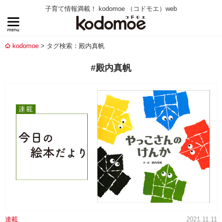
子育て情報満載！ kodomoe （コドモエ）web
kodomoe
タグ検索：殿内真帆
#殿内真帆
連載
2021.11.11