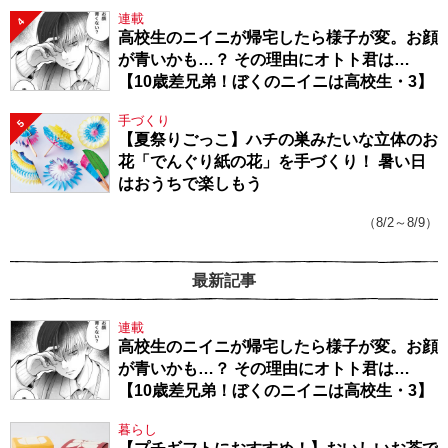
連載
4
高校生のニイニが帰宅したら様子が変。お顔
が青いかも…？ その理由にオトト君は…
【10歳差兄弟！ぼくのニイニは高校生・3】
手づくり
5
【夏祭りごっこ】ハチの巣みたいな立体のお
花「でんぐり紙の花」を手づくり！ 暑い日
はおうちで楽しもう
（8/2～8/9）
最新記事
連載
高校生のニイニが帰宅したら様子が変。お顔
が青いかも…？ その理由にオトト君は…
【10歳差兄弟！ぼくのニイニは高校生・3】
暮らし