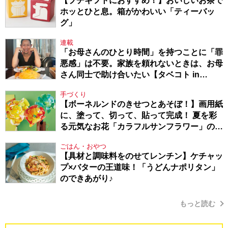
【プチギフトにおすすめ！】おいしいお茶で
ホッとひと息。箱がかわいい「ティーバッ
グ」
連載
「お母さんのひとり時間」を持つことに「罪
悪感」は不要。家族を頼れないときは、お母
さん同士で助け合いたい【タベコト in
Berlin・130】
手づくり
【ボーネルンドのきせつとあそぼ！】画用紙
に、塗って、切って、貼って完成！ 夏を彩
る元気なお花「カラフルサンフラワー」の作
り方
ごはん・おやつ
【具材と調味料をのせてレンチン】ケチャッ
プ×バターの王道味！「うどんナポリタン」
のできあがり♪
もっと読む