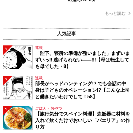
もっと読む
人気記事
連載
1
「陛下、寝所の準備が整いました」まずいま
ずいっ!! 逃げられない――!!!【母は転生して
も母でした・8】
連載
2
部長がヘッドハンティング!? でも会話の中
身は子どものオペレーション!?【こんな上司
と働きたいわけでして！58】
ごはん・おやつ
3
【旅行気分でスペイン料理】炊飯器に材料を
入れて炊くだけでおいしい「パエリア」の作
り方