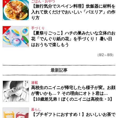
ごはん・おやつ
4
【旅行気分でスペイン料理】炊飯器に材料を
入れて炊くだけでおいしい「パエリア」の作
り方
手づくり
5
【夏祭りごっこ】ハチの巣みたいな立体のお
花「でんぐり紙の花」を手づくり！ 暑い日
はおうちで楽しもう
（8/2～8/9）
最新記事
連載
高校生のニイニが帰宅したら様子が変。お顔
が青いかも…？ その理由にオトト君は…
【10歳差兄弟！ぼくのニイニは高校生・3】
暮らし
【プチギフトにおすすめ！】おいしいお茶で