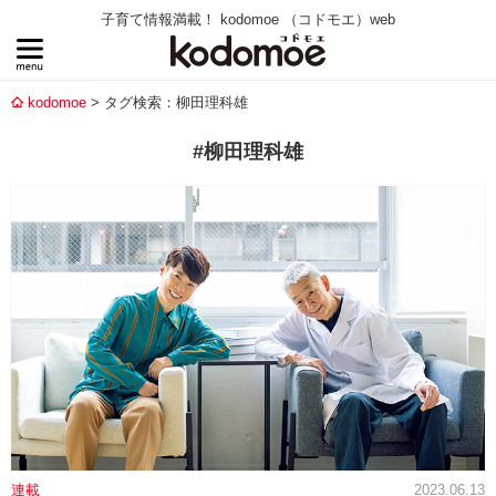
子育て情報満載！ kodomoe （コドモエ）web
kodomoe
タグ検索：柳田理科雄
#柳田理科雄
連載
2023.06.13