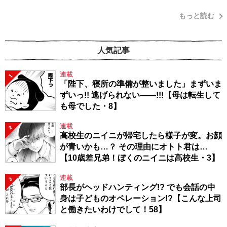
もっと読む
人気記事
連載
1
「陛下、寝所の準備が整いました」まずいま
ずいっ!! 逃げられない――!!!【母は転生して
も母でした・8】
連載
2
高校生のニイニが帰宅したら様子が変。お顔
が青いかも…？ その理由にオトト君は…
【10歳差兄弟！ぼくのニイニは高校生・3】
連載
3
部長がヘッドハンティング!? でも会話の中
身は子どものオペレーション!?【こんな上司
と働きたいわけでして！58】