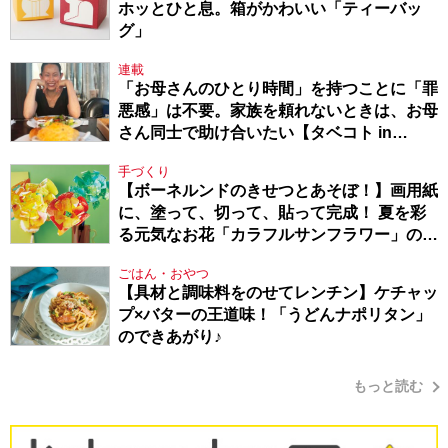
ホッとひと息。箱がかわいい「ティーバッ
グ」
連載
「お母さんのひとり時間」を持つことに「罪
悪感」は不要。家族を頼れないときは、お母
さん同士で助け合いたい【タベコト in
Berlin・130】
手づくり
【ボーネルンドのきせつとあそぼ！】画用紙
に、塗って、切って、貼って完成！ 夏を彩
る元気なお花「カラフルサンフラワー」の作
り方
ごはん・おやつ
【具材と調味料をのせてレンチン】ケチャッ
プ×バターの王道味！「うどんナポリタン」
のできあがり♪
もっと読む