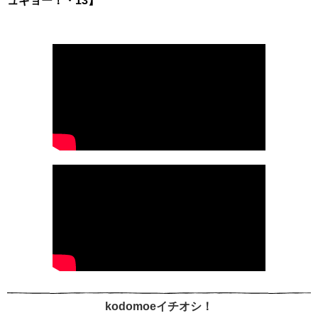
ュギョー！・13】
kodomoeイチオシ！