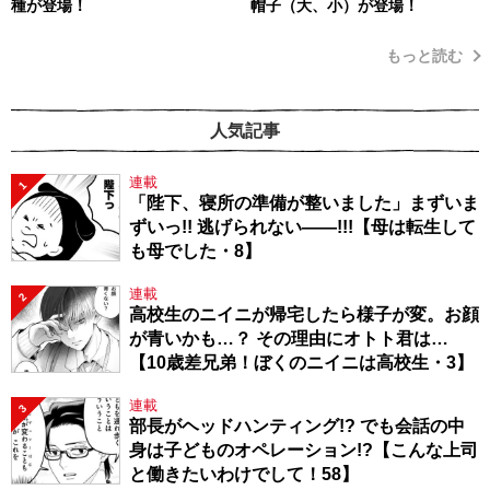
種が登場！
帽子（大、小）が登場！
もっと読む
人気記事
連載
1
「陛下、寝所の準備が整いました」まずいま
ずいっ!! 逃げられない――!!!【母は転生して
も母でした・8】
連載
2
高校生のニイニが帰宅したら様子が変。お顔
が青いかも…？ その理由にオトト君は…
【10歳差兄弟！ぼくのニイニは高校生・3】
連載
3
部長がヘッドハンティング!? でも会話の中
身は子どものオペレーション!?【こんな上司
と働きたいわけでして！58】