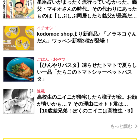
星座占いがまったく流行っていなかった、義
父・マキオさんの時代。その代わりにあった
ものは【しぶしぶ同居したら義父が最高だっ
た件・104】
イチオシ！
kodomoe shopより新商品♪ 「ノラネコぐん
だん」ワッペン新柄3種が登場！
ごはん・おやつ
【ひんやりパスタ】凍らせたトマトで夏らし
い一品「たらこのトマトシャーベットパス
タ」
連載
高校生のニイニが帰宅したら様子が変。お顔
が青いかも…？ その理由にオトト君は…
【10歳差兄弟！ぼくのニイニは高校生・3】
もっと読む