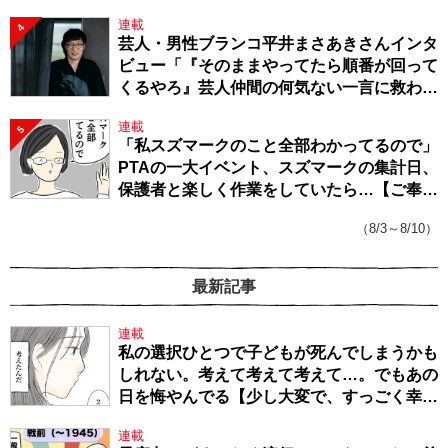
連載
4
芸人・男性ブランコ平井まさあきさんインタ
ビュー「『そのままやってたら順番が回って
くるやろ』芸人仲間の何気ない一言に救われ
てきたから、頑張れる」
連載
5
「私スズマークのこと全部わかってるので」
PTAの一大イベント、スズマークの集計日、
保護者と楽しく作業をしていたら…【ご奉仕
戦隊★PTA・19】
（8/3～8/10）
最新記事
連載
私の選択ひとつで子どもが死んでしまうかも
しれない。考えて考えて考えて…。でもあの
日を悔やんでる【少し大変で、すっごく幸せ
～ドラベ症候群の娘と心臓に毛の生えた母
連載
～・54】