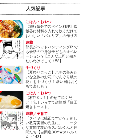
人気記事
ごはん・おやつ
【旅行気分でスペイン料理】炊
飯器に材料を入れて炊くだけで
おいしい「パエリア」の作り方
連載
部長がヘッドハンティング!? で
も会話の中身は子どものオペレ
ーション!?【こんな上司と働き
たいわけでして！58】
手づくり
【夏祭りごっこ】ハチの巣みた
いな立体のお花「でんぐり紙の
花」を手づくり！ 暑い日はおう
ちで楽しもう
ごはん・おやつ
【材料3つ！】のせて焼くだ
け！包丁いらずで超簡単「目玉
焼きトースト」
連載／子育て
「タイヤは純正ですか？」新し
い教育実習の先生に、ユニーク
な質問で攻めるスバルくんと仲
間たち【自閉症BOY★スバルく
ん・143】