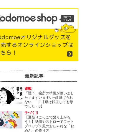
最新記事
連載
「陛下、寝所の準備が整いまし
た」まずいまずいっ!! 逃げられ
ない――!!!【母は転生しても母
でした・8】
手づくり
【夏祭りごっこで盛り上がろ
う！】紙皿やストローでフォト
プロップス風のおしゃれな「お
めん」の作り方