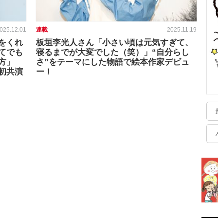
025.12.01
連載
2025.11.19
をくれ
板垣李光人さん「小さい頃は元気すぎて、
てでも
寝るまでが大変でした（笑）」“自分らし
方」
さ”をテーマにした物語で絵本作家デビュ
初共演
ー！