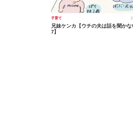
子育て
2
兄妹ケンカ【ウチの夫は話を聞かな
7】