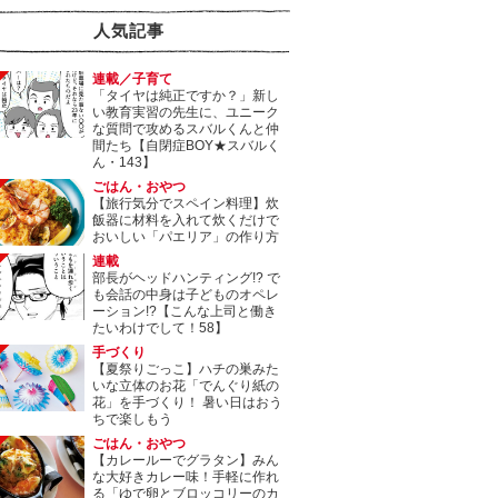
人気記事
連載／子育て
「タイヤは純正ですか？」新し
い教育実習の先生に、ユニーク
な質問で攻めるスバルくんと仲
間たち【自閉症BOY★スバルく
ん・143】
ごはん・おやつ
【旅行気分でスペイン料理】炊
飯器に材料を入れて炊くだけで
おいしい「パエリア」の作り方
連載
部長がヘッドハンティング!? で
も会話の中身は子どものオペレ
ーション!?【こんな上司と働き
たいわけでして！58】
手づくり
【夏祭りごっこ】ハチの巣みた
いな立体のお花「でんぐり紙の
花」を手づくり！ 暑い日はおう
ちで楽しもう
ごはん・おやつ
【カレールーでグラタン】みん
な大好きカレー味！手軽に作れ
る「ゆで卵とブロッコリーのカ