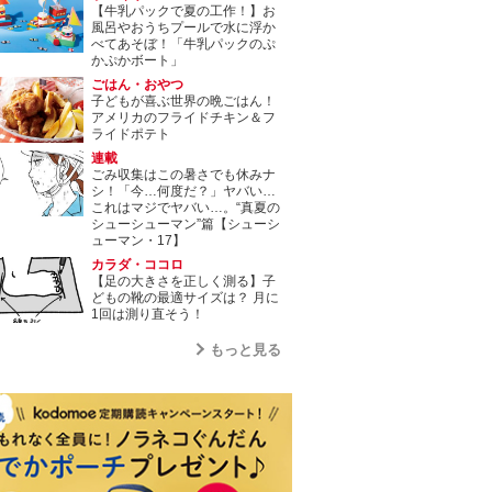
【牛乳パックで夏の工作！】お
風呂やおうちプールで水に浮か
べてあそぼ！「牛乳パックのぷ
かぷかボート」
ごはん・おやつ
子どもが喜ぶ世界の晩ごはん！
アメリカのフライドチキン＆フ
ライドポテト
連載
ごみ収集はこの暑さでも休みナ
シ！「今…何度だ？」ヤバい…
これはマジでヤバい…。“真夏の
シューシューマン”篇【シューシ
ューマン・17】
カラダ・ココロ
【足の大きさを正しく測る】子
どもの靴の最適サイズは？ 月に
1回は測り直そう！
もっと見る