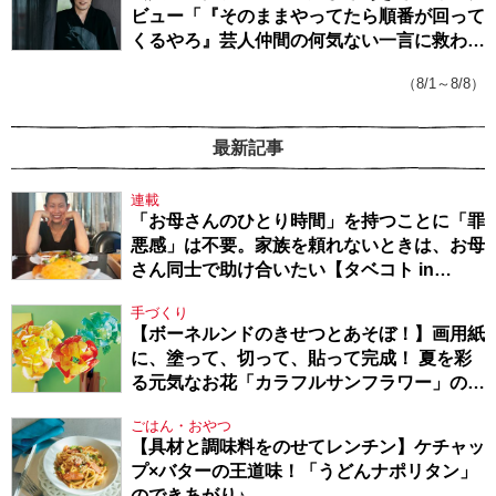
ビュー「『そのままやってたら順番が回って
くるやろ』芸人仲間の何気ない一言に救われ
てきたから、頑張れる」
（8/1～8/8）
最新記事
連載
「お母さんのひとり時間」を持つことに「罪
悪感」は不要。家族を頼れないときは、お母
さん同士で助け合いたい【タベコト in
Berlin・130】
手づくり
【ボーネルンドのきせつとあそぼ！】画用紙
に、塗って、切って、貼って完成！ 夏を彩
る元気なお花「カラフルサンフラワー」の作
り方
ごはん・おやつ
【具材と調味料をのせてレンチン】ケチャッ
プ×バターの王道味！「うどんナポリタン」
のできあがり♪