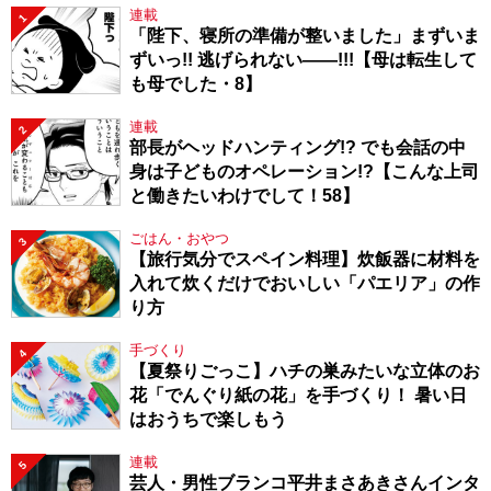
連載
1
「陛下、寝所の準備が整いました」まずいま
ずいっ!! 逃げられない――!!!【母は転生して
も母でした・8】
連載
2
部長がヘッドハンティング!? でも会話の中
身は子どものオペレーション!?【こんな上司
と働きたいわけでして！58】
ごはん・おやつ
3
【旅行気分でスペイン料理】炊飯器に材料を
入れて炊くだけでおいしい「パエリア」の作
り方
手づくり
4
【夏祭りごっこ】ハチの巣みたいな立体のお
花「でんぐり紙の花」を手づくり！ 暑い日
はおうちで楽しもう
連載
5
芸人・男性ブランコ平井まさあきさんインタ