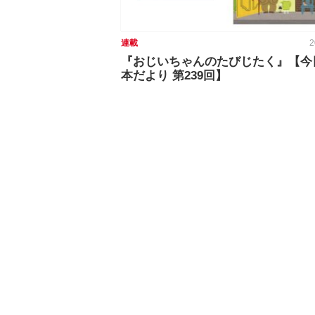
連載
2
『おじいちゃんのたびじたく』【今
本だより 第239回】