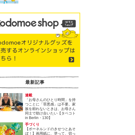
最新記事
連載
「お母さんのひとり時間」を持
つことに「罪悪感」は不要。家
族を頼れないときは、お母さん
同士で助け合いたい【タベコト
in Berlin・130】
手づくり
【ボーネルンドのきせつとあそ
ぼ！】画用紙に、塗って、切っ