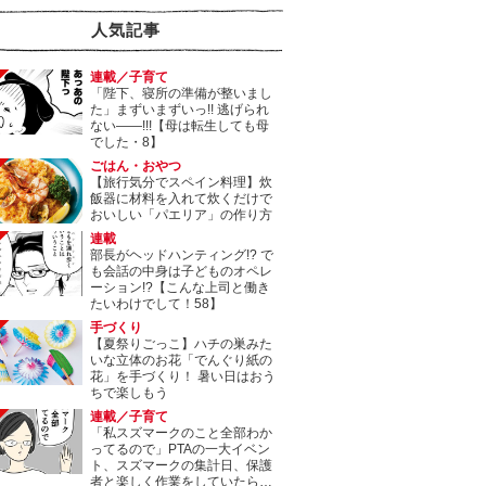
人気記事
連載／子育て
「陛下、寝所の準備が整いまし
た」まずいまずいっ!! 逃げられ
ない――!!!【母は転生しても母
でした・8】
ごはん・おやつ
【旅行気分でスペイン料理】炊
飯器に材料を入れて炊くだけで
おいしい「パエリア」の作り方
連載
部長がヘッドハンティング!? で
も会話の中身は子どものオペレ
ーション!?【こんな上司と働き
たいわけでして！58】
手づくり
【夏祭りごっこ】ハチの巣みた
いな立体のお花「でんぐり紙の
花」を手づくり！ 暑い日はおう
ちで楽しもう
連載／子育て
「私スズマークのこと全部わか
ってるので」PTAの一大イベン
ト、スズマークの集計日、保護
者と楽しく作業をしていたら…