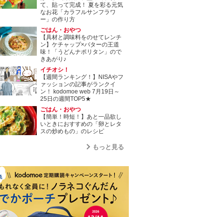
て、貼って完成！ 夏を彩る元気
なお花「カラフルサンフラワ
ー」の作り方
ごはん・おやつ
【具材と調味料をのせてレンチ
ン】ケチャップ×バターの王道
味！「うどんナポリタン」ので
きあがり♪
イチオシ！
【週間ランキング！】NISAやフ
ァッションの記事がランクイ
ン！ kodomoe web 7月19日～
25日の週間TOP5★
ごはん・おやつ
【簡単！時短！】あと一品欲し
いときにおすすめの「卵とレタ
スの炒めもの」のレシピ
もっと見る