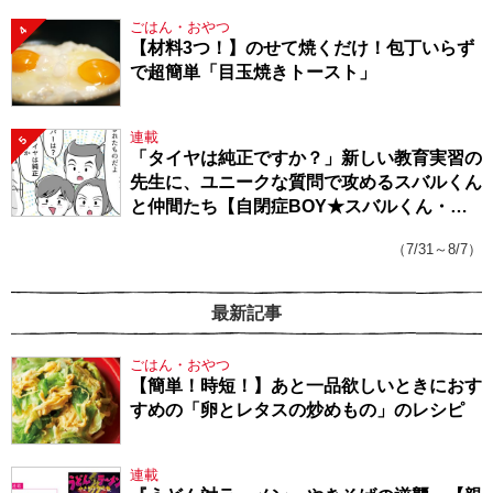
ごはん・おやつ
4
【材料3つ！】のせて焼くだけ！包丁いらず
で超簡単「目玉焼きトースト」
連載
5
「タイヤは純正ですか？」新しい教育実習の
先生に、ユニークな質問で攻めるスバルくん
と仲間たち【自閉症BOY★スバルくん・
143】
（7/31～8/7）
最新記事
ごはん・おやつ
【簡単！時短！】あと一品欲しいときにおす
すめの「卵とレタスの炒めもの」のレシピ
連載