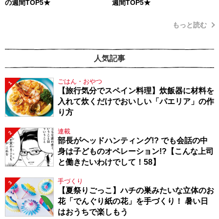
の週間TOP5★
週間TOP5★
もっと読む
人気記事
ごはん・おやつ
1
【旅行気分でスペイン料理】炊飯器に材料を
入れて炊くだけでおいしい「パエリア」の作
り方
連載
2
部長がヘッドハンティング!? でも会話の中
身は子どものオペレーション!?【こんな上司
と働きたいわけでして！58】
手づくり
3
【夏祭りごっこ】ハチの巣みたいな立体のお
花「でんぐり紙の花」を手づくり！ 暑い日
はおうちで楽しもう