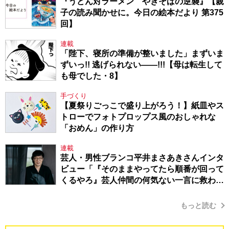
『うどん対ラーメン やきそばの逆襲』【親
子の読み聞かせに。今日の絵本だより 第375
回】
連載
「陛下、寝所の準備が整いました」まずいま
ずいっ!! 逃げられない――!!!【母は転生して
も母でした・8】
手づくり
【夏祭りごっこで盛り上がろう！】紙皿やス
トローでフォトプロップス風のおしゃれな
「おめん」の作り方
連載
芸人・男性ブランコ平井まさあきさんインタ
ビュー「『そのままやってたら順番が回って
くるやろ』芸人仲間の何気ない一言に救われ
てきたから、頑張れる」
もっと読む