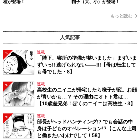
種が登場！
帽子（大、小）が登場！
もっと読む
人気記事
連載
1
「陛下、寝所の準備が整いました」まずいま
ずいっ!! 逃げられない――!!!【母は転生して
も母でした・8】
連載
2
高校生のニイニが帰宅したら様子が変。お顔
が青いかも…？ その理由にオトト君は…
【10歳差兄弟！ぼくのニイニは高校生・3】
連載
3
部長がヘッドハンティング!? でも会話の中
身は子どものオペレーション!?【こんな上司
と働きたいわけでして！58】