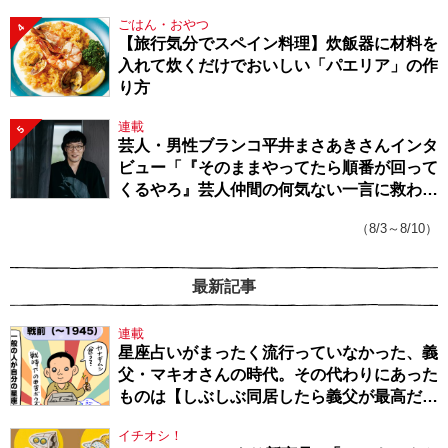
ごはん・おやつ
4
【旅行気分でスペイン料理】炊飯器に材料を
入れて炊くだけでおいしい「パエリア」の作
り方
連載
5
芸人・男性ブランコ平井まさあきさんインタ
ビュー「『そのままやってたら順番が回って
くるやろ』芸人仲間の何気ない一言に救われ
てきたから、頑張れる」
（8/3～8/10）
最新記事
連載
星座占いがまったく流行っていなかった、義
父・マキオさんの時代。その代わりにあった
ものは【しぶしぶ同居したら義父が最高だっ
た件・104】
イチオシ！