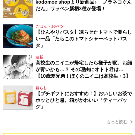
kodomoe shopより新商品♪ 「ノラネコぐん
だん」ワッペン新柄3種が登場！
ごはん・おやつ
【ひんやりパスタ】凍らせたトマトで夏らし
い一品「たらこのトマトシャーベットパス
タ」
連載
高校生のニイニが帰宅したら様子が変。お顔
が青いかも…？ その理由にオトト君は…
【10歳差兄弟！ぼくのニイニは高校生・3】
暮らし
【プチギフトにおすすめ！】おいしいお茶で
ホッとひと息。箱がかわいい「ティーバッ
グ」
もっと読む