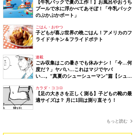
【牛乳パックで夏の工作！】お風呂やおうち
プールで水に浮かべてあそぼ！「牛乳パック
のぷかぷかボート」
ごはん・おやつ
子どもが喜ぶ世界の晩ごはん！アメリカのフ
ライドチキン＆フライドポテト
連載
ごみ収集はこの暑さでも休みナシ！「今…何
度だ？」ヤバい…これはマジでヤバ
い…。“真夏のシューシューマン”篇【シュー
シューマン・17】
カラダ・ココロ
【足の大きさを正しく測る】子どもの靴の最
適サイズは？ 月に1回は測り直そう！
もっと読む