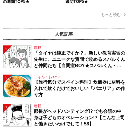
の週間TOP5★
週間TOP5★
もっと読む
人気記事
連載
1
「タイヤは純正ですか？」新しい教育実習の
先生に、ユニークな質問で攻めるスバルくん
と仲間たち【自閉症BOY★スバルくん・
143】
ごはん・おやつ
2
【旅行気分でスペイン料理】炊飯器に材料を
入れて炊くだけでおいしい「パエリア」の作
り方
連載
3
部長がヘッドハンティング!? でも会話の中
身は子どものオペレーション!?【こんな上司
と働きたいわけでして！58】