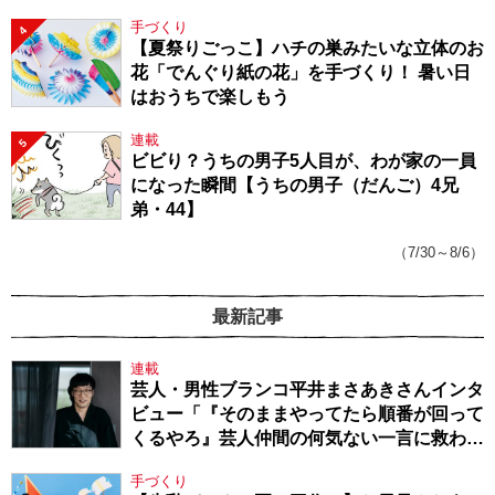
手づくり
4
【夏祭りごっこ】ハチの巣みたいな立体のお
花「でんぐり紙の花」を手づくり！ 暑い日
はおうちで楽しもう
連載
5
ビビり？うちの男子5人目が、わが家の一員
になった瞬間【うちの男子（だんご）4兄
弟・44】
（7/30～8/6）
最新記事
連載
芸人・男性ブランコ平井まさあきさんインタ
ビュー「『そのままやってたら順番が回って
くるやろ』芸人仲間の何気ない一言に救われ
てきたから、頑張れる」
手づくり