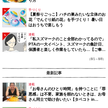
り方
手づくり
4
【夏祭りごっこ】ハチの巣みたいな立体のお
花「でんぐり紙の花」を手づくり！ 暑い日
はおうちで楽しもう
連載
5
「私スズマークのこと全部わかってるので」
PTAの一大イベント、スズマークの集計日、
保護者と楽しく作業をしていたら…【ご奉仕
戦隊★PTA・19】
（8/1～8/8）
最新記事
連載
「お母さんのひとり時間」を持つことに「罪
悪感」は不要。家族を頼れないときは、お母
さん同士で助け合いたい【タベコト in
Berlin・130】