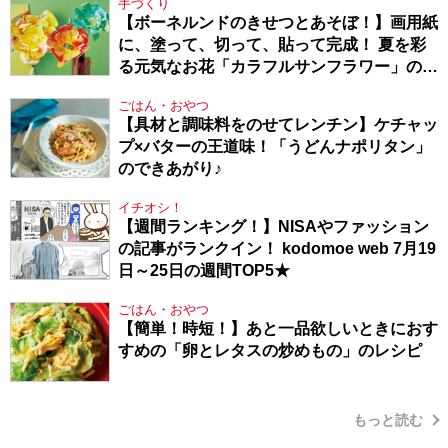
手づくり
【ボーネルンドのきせつとあそぼ！】画用紙
に、塗って、切って、貼って完成！ 夏を彩
る元気なお花「カラフルサンフラワー」の作
り方
ごはん・おやつ
【具材と調味料をのせてレンチン】ケチャッ
プ×バターの王道味！「うどんナポリタン」
のできあがり♪
イチオシ！
【週間ランキング！】NISAやファッション
の記事がランクイン！ kodomoe web 7月19
日～25日の週間TOP5★
ごはん・おやつ
【簡単！時短！】あと一品欲しいときにおす
すめの「卵とレタスの炒めもの」のレシピ
もっと読む