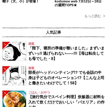
帽子（大、小）が登場！
kodomoe web 7月12日～18日
の週間TOP5★
もっと読む
人気記事
連載
1
「陛下、寝所の準備が整いました」まずいま
ずいっ!! 逃げられない――!!!【母は転生して
も母でした・8】
連載
2
部長がヘッドハンティング!? でも会話の中
身は子どものオペレーション!?【こんな上司
と働きたいわけでして！58】
ごはん・おやつ
3
【旅行気分でスペイン料理】炊飯器に材料を
入れて炊くだけでおいしい「パエリア」の作