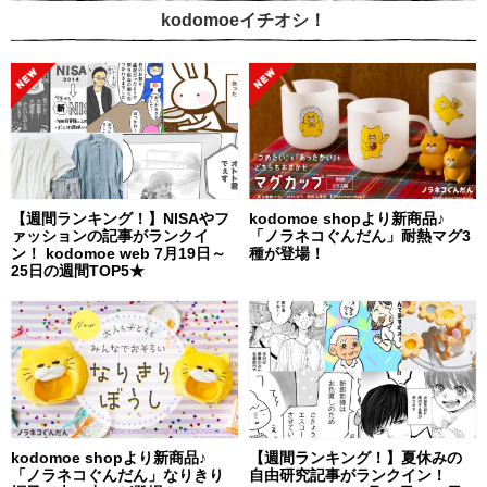
kodomoeイチオシ！
【週間ランキング！】NISAやフ
kodomoe shopより新商品♪
ァッションの記事がランクイ
「ノラネコぐんだん」耐熱マグ3
ン！ kodomoe web 7月19日～
種が登場！
25日の週間TOP5★
kodomoe shopより新商品♪
【週間ランキング！】夏休みの
「ノラネコぐんだん」なりきり
自由研究記事がランクイン！