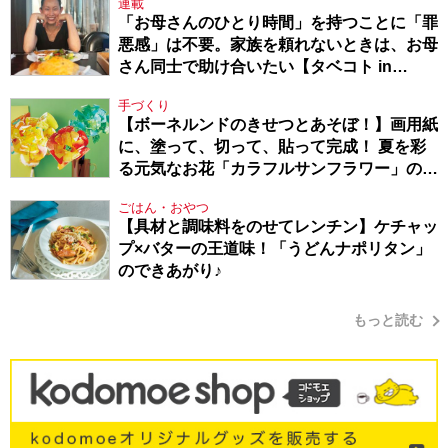
連載
「お母さんのひとり時間」を持つことに「罪
悪感」は不要。家族を頼れないときは、お母
さん同士で助け合いたい【タベコト in
Berlin・130】
手づくり
【ボーネルンドのきせつとあそぼ！】画用紙
に、塗って、切って、貼って完成！ 夏を彩
る元気なお花「カラフルサンフラワー」の作
り方
ごはん・おやつ
【具材と調味料をのせてレンチン】ケチャッ
プ×バターの王道味！「うどんナポリタン」
のできあがり♪
もっと読む