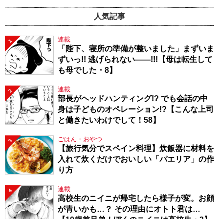
人気記事
連載
1
「陛下、寝所の準備が整いました」まずいま
ずいっ!! 逃げられない――!!!【母は転生して
も母でした・8】
連載
2
部長がヘッドハンティング!? でも会話の中
身は子どものオペレーション!?【こんな上司
と働きたいわけでして！58】
ごはん・おやつ
3
【旅行気分でスペイン料理】炊飯器に材料を
入れて炊くだけでおいしい「パエリア」の作
り方
連載
4
高校生のニイニが帰宅したら様子が変。お顔
が青いかも…？ その理由にオトト君は…