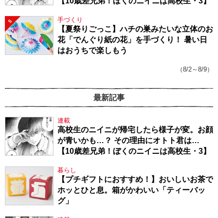
【10歳差兄弟！ぼくのニイニは高校生・3】
手づくり
5
【夏祭りごっこ】ハチの巣みたいな立体のお
花「でんぐり紙の花」を手づくり！ 暑い日
はおうちで楽しもう
（8/2～8/9）
最新記事
連載
高校生のニイニが帰宅したら様子が変。お顔
が青いかも…？ その理由にオトト君は…
【10歳差兄弟！ぼくのニイニは高校生・3】
暮らし
【プチギフトにおすすめ！】おいしいお茶で
ホッとひと息。箱がかわいい「ティーバッ
グ」