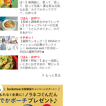
ぼ！】画用紙に、塗って、切っ
て、貼って完成！ 夏を彩る元気
なお花「カラフルサンフラワ
ー」の作り方
ごはん・おやつ
【具材と調味料をのせてレンチ
ン】ケチャップ×バターの王道
味！「うどんナポリタン」ので
きあがり♪
イチオシ！
【週間ランキング！】NISAやフ
ァッションの記事がランクイ
ン！ kodomoe web 7月19日～
25日の週間TOP5★
ごはん・おやつ
【簡単！時短！】あと一品欲し
いときにおすすめの「卵とレタ
スの炒めもの」のレシピ
もっと見る