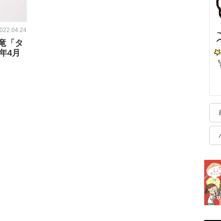
022.04.24
竜「タ
年4月