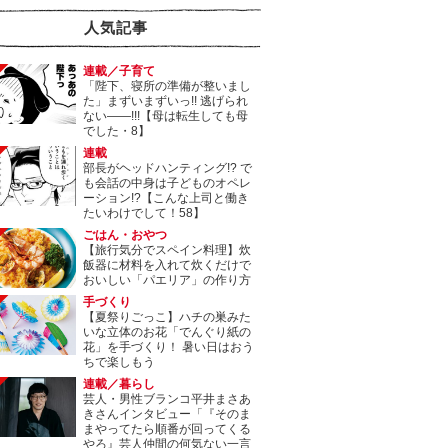
人気記事
連載／子育て
「陛下、寝所の準備が整いまし
た」まずいまずいっ!! 逃げられ
ない――!!!【母は転生しても母
でした・8】
連載
部長がヘッドハンティング!? で
も会話の中身は子どものオペレ
ーション!?【こんな上司と働き
たいわけでして！58】
ごはん・おやつ
【旅行気分でスペイン料理】炊
飯器に材料を入れて炊くだけで
おいしい「パエリア」の作り方
手づくり
【夏祭りごっこ】ハチの巣みた
いな立体のお花「でんぐり紙の
花」を手づくり！ 暑い日はおう
ちで楽しもう
連載／暮らし
芸人・男性ブランコ平井まさあ
きさんインタビュー「『そのま
まやってたら順番が回ってくる
やろ』芸人仲間の何気ない一言