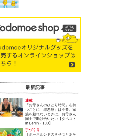
最新記事
連載
「お母さんのひとり時間」を持
つことに「罪悪感」は不要。家
族を頼れないときは、お母さん
同士で助け合いたい【タベコト
in Berlin・130】
手づくり
【ボーネルンドのきせつとあそ