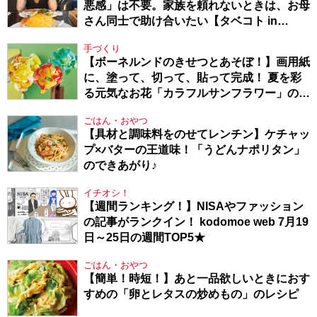
悪感」は不要。家族を頼れないときは、お母
さん同士で助け合いたい【タベコト in
Berlin・130】
手づくり
【ボーネルンドのきせつとあそぼ！】画用紙
に、塗って、切って、貼って完成！ 夏を彩
る元気なお花「カラフルサンフラワー」の作
り方
ごはん・おやつ
【具材と調味料をのせてレンチン】ケチャッ
プ×バターの王道味！「うどんナポリタン」
のできあがり♪
イチオシ！
【週間ランキング！】NISAやファッション
の記事がランクイン！ kodomoe web 7月19
日～25日の週間TOP5★
ごはん・おやつ
【簡単！時短！】あと一品欲しいときにおす
すめの「卵とレタスの炒めもの」のレシピ