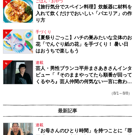
ごはん・おやつ
3
【旅行気分でスペイン料理】炊飯器に材料を
入れて炊くだけでおいしい「パエリア」の作
り方
手づくり
4
【夏祭りごっこ】ハチの巣みたいな立体のお
花「でんぐり紙の花」を手づくり！ 暑い日
はおうちで楽しもう
連載
5
芸人・男性ブランコ平井まさあきさんインタ
ビュー「『そのままやってたら順番が回って
くるやろ』芸人仲間の何気ない一言に救われ
てきたから、頑張れる」
（8/1～8/8）
最新記事
連載
「お母さんのひとり時間」を持つことに「罪