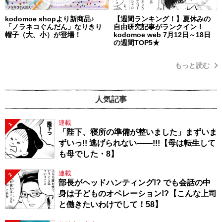
kodomoe shopより新商品♪
【週間ランキング！】夏休みの
「ノラネコぐんだん」なりきり
自由研究記事がランクイン！
帽子（大、小）が登場！
kodomoe web 7月12日～18日
の週間TOP5★
もっと読む
人気記事
連載
1
「陛下、寝所の準備が整いました」まずいま
ずいっ!! 逃げられない――!!!【母は転生して
も母でした・8】
連載
2
部長がヘッドハンティング!? でも会話の中
身は子どものオペレーション!?【こんな上司
と働きたいわけでして！58】