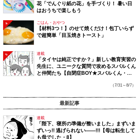
花「でんぐり紙の花」を手づくり！ 暑い日
はおうちで楽しもう
ごはん・おやつ
4
【材料3つ！】のせて焼くだけ！包丁いらず
で超簡単「目玉焼きトースト」
連載
5
「タイヤは純正ですか？」新しい教育実習の
先生に、ユニークな質問で攻めるスバルくん
と仲間たち【自閉症BOY★スバルくん・
143】
（7/31～8/7）
最新記事
連載
「陛下、寝所の準備が整いました」まずいま
ずいっ!! 逃げられない――!!!【母は転生して
も母でした・8】