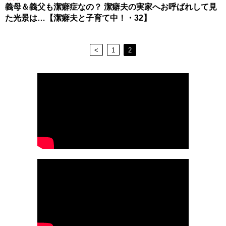
義母＆義父も潔癖症なの？ 潔癖夫の実家へお呼ばれして見
た光景は…【潔癖夫と子育て中！・32】
<
1
2