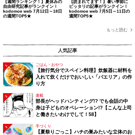
【週間ランキング！】夏休みの
【読まれてます！】暑い季節に
自由研究記事がランクイン！
ピッタリの記事がランクイン！
kodomoe web 7月12日～18日
kodomoe web 7月5日～11日の
の週間TOP5★
週間TOP5★
もっと読む
人気記事
ごはん・おやつ
1
【旅行気分でスペイン料理】炊飯器に材料を
入れて炊くだけでおいしい「パエリア」の作
り方
連載
2
部長がヘッドハンティング!? でも会話の中
身は子どものオペレーション!?【こんな上司
と働きたいわけでして！58】
手づくり
3
【夏祭りごっこ】ハチの巣みたいな立体のお