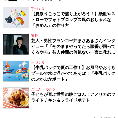
手づくり
【夏祭りごっこで盛り上がろう！】紙皿やス
トローでフォトプロップス風のおしゃれな
「おめん」の作り方
連載
芸人・男性ブランコ平井まさあきさんインタ
ビュー「『そのままやってたら順番が回って
くるやろ』芸人仲間の何気ない一言に救われ
てきたから、頑張れる」
手づくり
【牛乳パックで夏の工作！】お風呂やおうち
プールで水に浮かべてあそぼ！「牛乳パック
のぷかぷかボート」
ごはん・おやつ
子どもが喜ぶ世界の晩ごはん！アメリカのフ
ライドチキン＆フライドポテト