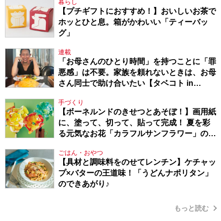
暮らし
【プチギフトにおすすめ！】おいしいお茶で
ホッとひと息。箱がかわいい「ティーバッ
グ」
連載
「お母さんのひとり時間」を持つことに「罪
悪感」は不要。家族を頼れないときは、お母
さん同士で助け合いたい【タベコト in
Berlin・130】
手づくり
【ボーネルンドのきせつとあそぼ！】画用紙
に、塗って、切って、貼って完成！ 夏を彩
る元気なお花「カラフルサンフラワー」の作
り方
ごはん・おやつ
【具材と調味料をのせてレンチン】ケチャッ
プ×バターの王道味！「うどんナポリタン」
のできあがり♪
もっと読む