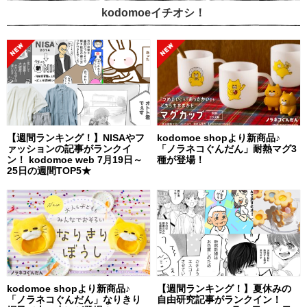
kodomoeイチオシ！
【週間ランキング！】NISAやフ
kodomoe shopより新商品♪
ァッションの記事がランクイ
「ノラネコぐんだん」耐熱マグ3
ン！ kodomoe web 7月19日～
種が登場！
25日の週間TOP5★
kodomoe shopより新商品♪
【週間ランキング！】夏休みの
「ノラネコぐんだん」なりきり
自由研究記事がランクイン！