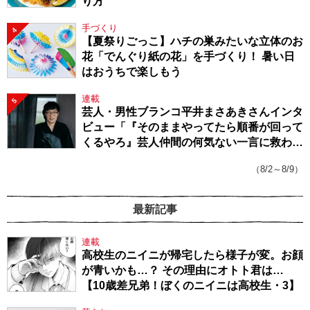
り方
手づくり
4
【夏祭りごっこ】ハチの巣みたいな立体のお
花「でんぐり紙の花」を手づくり！ 暑い日
はおうちで楽しもう
連載
5
芸人・男性ブランコ平井まさあきさんインタ
ビュー「『そのままやってたら順番が回って
くるやろ』芸人仲間の何気ない一言に救われ
てきたから、頑張れる」
（8/2～8/9）
最新記事
連載
高校生のニイニが帰宅したら様子が変。お顔
が青いかも…？ その理由にオトト君は…
【10歳差兄弟！ぼくのニイニは高校生・3】