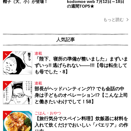
帽子（大、小）が登場！
kodomoe web 7月12日～18日
の週間TOP5★
もっと読む
人気記事
連載
1
「陛下、寝所の準備が整いました」まずいま
ずいっ!! 逃げられない――!!!【母は転生して
も母でした・8】
連載
2
部長がヘッドハンティング!? でも会話の中
身は子どものオペレーション!?【こんな上司
と働きたいわけでして！58】
ごはん・おやつ
3
【旅行気分でスペイン料理】炊飯器に材料を
入れて炊くだけでおいしい「パエリア」の作