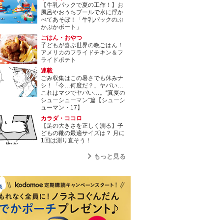
【牛乳パックで夏の工作！】お
風呂やおうちプールで水に浮か
べてあそぼ！「牛乳パックのぷ
かぷかボート」
ごはん・おやつ
子どもが喜ぶ世界の晩ごはん！
アメリカのフライドチキン＆フ
ライドポテト
連載
ごみ収集はこの暑さでも休みナ
シ！「今…何度だ？」ヤバい…
これはマジでヤバい…。“真夏の
シューシューマン”篇【シューシ
ューマン・17】
カラダ・ココロ
【足の大きさを正しく測る】子
どもの靴の最適サイズは？ 月に
1回は測り直そう！
もっと見る