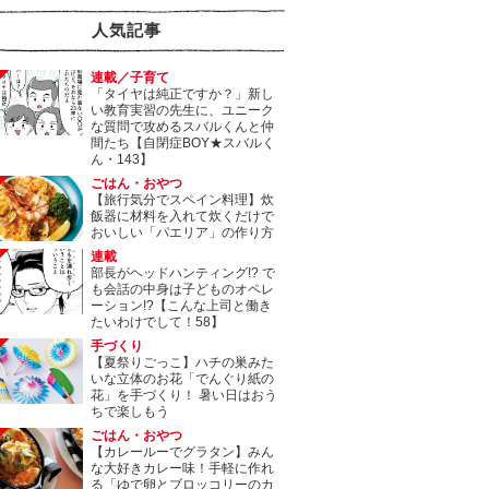
人気記事
連載／子育て
「タイヤは純正ですか？」新し
い教育実習の先生に、ユニーク
な質問で攻めるスバルくんと仲
間たち【自閉症BOY★スバルく
ん・143】
ごはん・おやつ
【旅行気分でスペイン料理】炊
飯器に材料を入れて炊くだけで
おいしい「パエリア」の作り方
連載
部長がヘッドハンティング!? で
も会話の中身は子どものオペレ
ーション!?【こんな上司と働き
たいわけでして！58】
手づくり
【夏祭りごっこ】ハチの巣みた
いな立体のお花「でんぐり紙の
花」を手づくり！ 暑い日はおう
ちで楽しもう
ごはん・おやつ
【カレールーでグラタン】みん
な大好きカレー味！手軽に作れ
る「ゆで卵とブロッコリーのカ