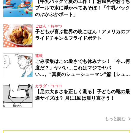
【牛乳パックで夏の工作！】お風呂やおうち
プールで水に浮かべてあそぼ！「牛乳パック
のぷかぷかボート」
ごはん・おやつ
子どもが喜ぶ世界の晩ごはん！アメリカのフ
ライドチキン＆フライドポテト
連載
ごみ収集はこの暑さでも休みナシ！「今…何
度だ？」ヤバい…これはマジでヤバ
い…。“真夏のシューシューマン”篇【シュー
シューマン・17】
カラダ・ココロ
【足の大きさを正しく測る】子どもの靴の最
適サイズは？ 月に1回は測り直そう！
もっと読む