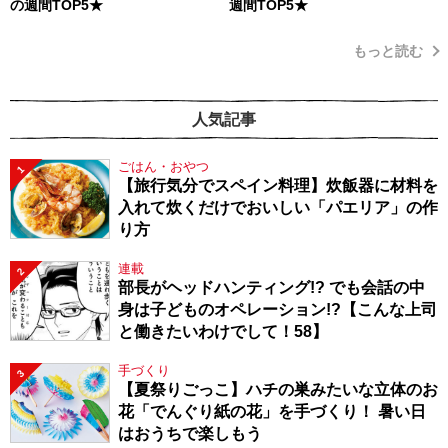
の週間TOP5★
週間TOP5★
もっと読む
人気記事
ごはん・おやつ
1
【旅行気分でスペイン料理】炊飯器に材料を
入れて炊くだけでおいしい「パエリア」の作
り方
連載
2
部長がヘッドハンティング!? でも会話の中
身は子どものオペレーション!?【こんな上司
と働きたいわけでして！58】
手づくり
3
【夏祭りごっこ】ハチの巣みたいな立体のお
花「でんぐり紙の花」を手づくり！ 暑い日
はおうちで楽しもう