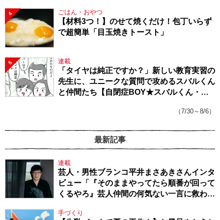
ごはん・おやつ
4
【材料3つ！】のせて焼くだけ！包丁いらず
で超簡単「目玉焼きトースト」
連載
5
「タイヤは純正ですか？」新しい教育実習の
先生に、ユニークな質問で攻めるスバルくん
と仲間たち【自閉症BOY★スバルくん・
143】
（7/30～8/6）
最新記事
連載
芸人・男性ブランコ平井まさあきさんインタ
ビュー「『そのままやってたら順番が回って
くるやろ』芸人仲間の何気ない一言に救われ
てきたから、頑張れる」
手づくり