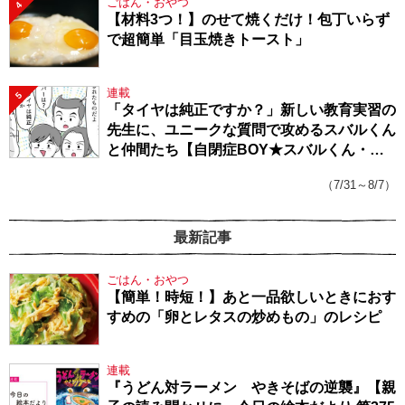
ごはん・おやつ
4
【材料3つ！】のせて焼くだけ！包丁いらず
で超簡単「目玉焼きトースト」
連載
5
「タイヤは純正ですか？」新しい教育実習の
先生に、ユニークな質問で攻めるスバルくん
と仲間たち【自閉症BOY★スバルくん・
143】
（7/31～8/7）
最新記事
ごはん・おやつ
【簡単！時短！】あと一品欲しいときにおす
すめの「卵とレタスの炒めもの」のレシピ
連載
『うどん対ラーメン やきそばの逆襲』【親