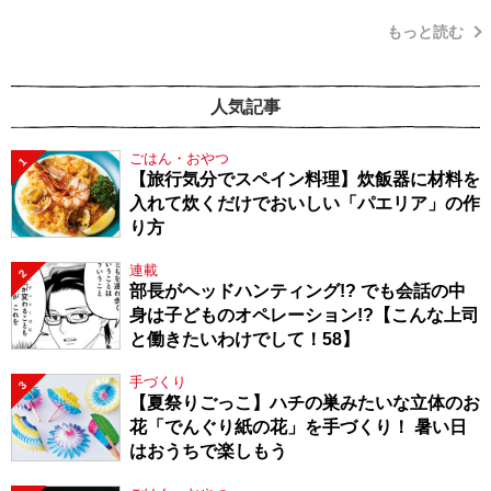
もっと読む
人気記事
ごはん・おやつ
1
【旅行気分でスペイン料理】炊飯器に材料を
入れて炊くだけでおいしい「パエリア」の作
り方
連載
2
部長がヘッドハンティング!? でも会話の中
身は子どものオペレーション!?【こんな上司
と働きたいわけでして！58】
手づくり
3
【夏祭りごっこ】ハチの巣みたいな立体のお
花「でんぐり紙の花」を手づくり！ 暑い日
はおうちで楽しもう