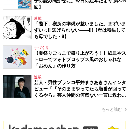
子の読み聞かせに。今日の絵本だより 第375
回】
連載
「陛下、寝所の準備が整いました」まずいま
ずいっ!! 逃げられない――!!!【母は転生して
も母でした・8】
手づくり
【夏祭りごっこで盛り上がろう！】紙皿やス
トローでフォトプロップス風のおしゃれな
「おめん」の作り方
連載
芸人・男性ブランコ平井まさあきさんインタ
ビュー「『そのままやってたら順番が回って
くるやろ』芸人仲間の何気ない一言に救われ
てきたから、頑張れる」
もっと読む