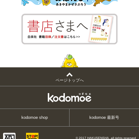
ページトップへ
kodomoe shop
kodomoe 最新号
© 2017 HAKUSENSHA, all rights reserved