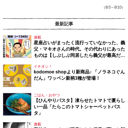
てきたから、頑張れる」
（8/3～8/10）
最新記事
連載
星座占いがまったく流行っていなかった、義
父・マキオさんの時代。その代わりにあった
ものは【しぶしぶ同居したら義父が最高だっ
た件・104】
イチオシ！
kodomoe shopより新商品♪ 「ノラネコぐん
だん」ワッペン新柄3種が登場！
ごはん・おやつ
【ひんやりパスタ】凍らせたトマトで夏らし
い一品「たらこのトマトシャーベットパス
タ」
連載