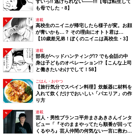
ずいっ!! 逃げられない――!!!【母は転生して
も母でした・8】
連載
2
高校生のニイニが帰宅したら様子が変。お顔
が青いかも…？ その理由にオトト君は…
【10歳差兄弟！ぼくのニイニは高校生・3】
連載
3
部長がヘッドハンティング!? でも会話の中
身は子どものオペレーション!?【こんな上司
と働きたいわけでして！58】
ごはん・おやつ
4
【旅行気分でスペイン料理】炊飯器に材料を
入れて炊くだけでおいしい「パエリア」の作
り方
連載
5
芸人・男性ブランコ平井まさあきさんインタ
ビュー「『そのままやってたら順番が回って
くるやろ』芸人仲間の何気ない一言に救われ