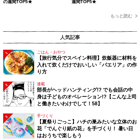
の週間TOP5★
週間TOP5★
もっと読む
人気記事
ごはん・おやつ
1
【旅行気分でスペイン料理】炊飯器に材料を
入れて炊くだけでおいしい「パエリア」の作
り方
連載
2
部長がヘッドハンティング!? でも会話の中
身は子どものオペレーション!?【こんな上司
と働きたいわけでして！58】
手づくり
3
【夏祭りごっこ】ハチの巣みたいな立体のお
花「でんぐり紙の花」を手づくり！ 暑い日
はおうちで楽しもう