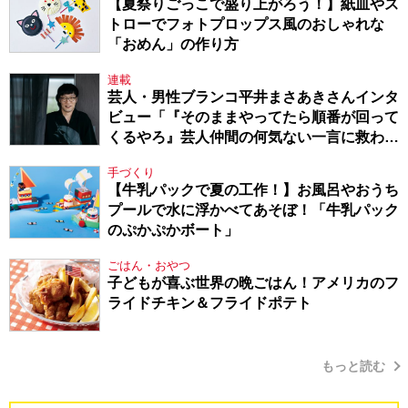
【夏祭りごっこで盛り上がろう！】紙皿やス
トローでフォトプロップス風のおしゃれな
「おめん」の作り方
連載
芸人・男性ブランコ平井まさあきさんインタ
ビュー「『そのままやってたら順番が回って
くるやろ』芸人仲間の何気ない一言に救われ
てきたから、頑張れる」
手づくり
【牛乳パックで夏の工作！】お風呂やおうち
プールで水に浮かべてあそぼ！「牛乳パック
のぷかぷかボート」
ごはん・おやつ
子どもが喜ぶ世界の晩ごはん！アメリカのフ
ライドチキン＆フライドポテト
もっと読む