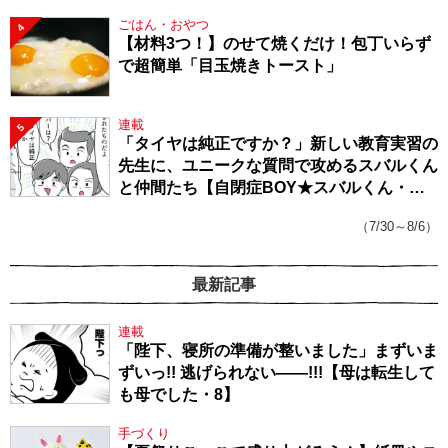
ごはん・おやつ
4
【材料3つ！】のせて焼くだけ！包丁いらず
で超簡単「目玉焼きトースト」
連載
5
「タイヤは純正ですか？」新しい教育実習の
先生に、ユニークな質問で攻めるスバルくん
と仲間たち【自閉症BOY★スバルくん・
143】
（7/30～8/6）
最新記事
連載
「陛下、寝所の準備が整いました」まずいま
ずいっ!! 逃げられない――!!!【母は転生して
も母でした・8】
手づくり