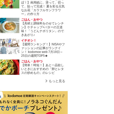
ぼ！】画用紙に、塗って、切っ
て、貼って完成！ 夏を彩る元気
なお花「カラフルサンフラワ
ー」の作り方
ごはん・おやつ
【具材と調味料をのせてレンチ
ン】ケチャップ×バターの王道
味！「うどんナポリタン」ので
きあがり♪
イチオシ！
【週間ランキング！】NISAやフ
ァッションの記事がランクイ
ン！ kodomoe web 7月19日～
25日の週間TOP5★
ごはん・おやつ
【簡単！時短！】あと一品欲し
いときにおすすめの「卵とレタ
スの炒めもの」のレシピ
もっと見る