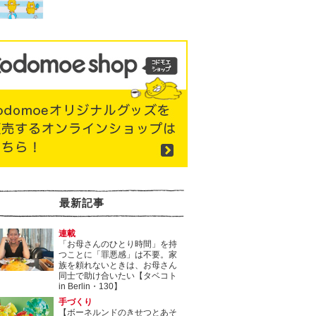
最新記事
連載
「お母さんのひとり時間」を持
つことに「罪悪感」は不要。家
族を頼れないときは、お母さん
同士で助け合いたい【タベコト
in Berlin・130】
手づくり
【ボーネルンドのきせつとあそ