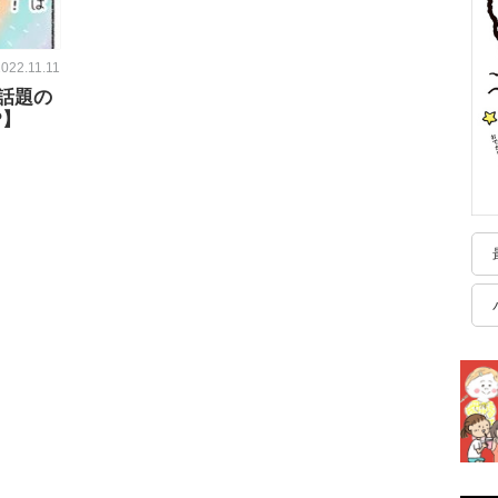
022.11.11
話題の
?】