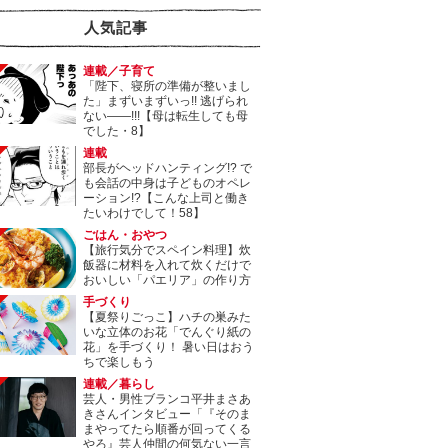
人気記事
連載／子育て
「陛下、寝所の準備が整いまし
た」まずいまずいっ!! 逃げられ
ない――!!!【母は転生しても母
でした・8】
連載
部長がヘッドハンティング!? で
も会話の中身は子どものオペレ
ーション!?【こんな上司と働き
たいわけでして！58】
ごはん・おやつ
【旅行気分でスペイン料理】炊
飯器に材料を入れて炊くだけで
おいしい「パエリア」の作り方
手づくり
【夏祭りごっこ】ハチの巣みた
いな立体のお花「でんぐり紙の
花」を手づくり！ 暑い日はおう
ちで楽しもう
連載／暮らし
芸人・男性ブランコ平井まさあ
きさんインタビュー「『そのま
まやってたら順番が回ってくる
やろ』芸人仲間の何気ない一言