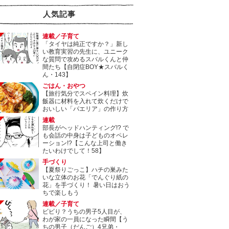
人気記事
連載／子育て
「タイヤは純正ですか？」新し
い教育実習の先生に、ユニーク
な質問で攻めるスバルくんと仲
間たち【自閉症BOY★スバルく
ん・143】
ごはん・おやつ
【旅行気分でスペイン料理】炊
飯器に材料を入れて炊くだけで
おいしい「パエリア」の作り方
連載
部長がヘッドハンティング!? で
も会話の中身は子どものオペレ
ーション!?【こんな上司と働き
たいわけでして！58】
手づくり
【夏祭りごっこ】ハチの巣みた
いな立体のお花「でんぐり紙の
花」を手づくり！ 暑い日はおう
ちで楽しもう
連載／子育て
ビビり？うちの男子5人目が、
わが家の一員になった瞬間【う
ちの男子（だんご）4兄弟・