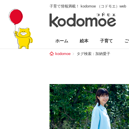
子育て情報満載！ kodomoe （コドモエ）web
ホーム
絵本
子育て
ご
kodomoe
タグ検索：加納愛子