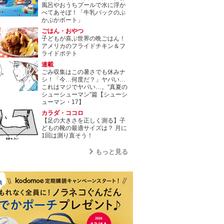
風呂やおうちプールで水に浮か
べてあそぼ！「牛乳パックのぷ
かぷかボート」
ごはん・おやつ
子どもが喜ぶ世界の晩ごはん！
アメリカのフライドチキン＆フ
ライドポテト
連載
ごみ収集はこの暑さでも休みナ
シ！「今…何度だ？」ヤバい…
これはマジでヤバい…。“真夏の
シューシューマン”篇【シューシ
ューマン・17】
カラダ・ココロ
【足の大きさを正しく測る】子
どもの靴の最適サイズは？ 月に
1回は測り直そう！
もっと見る