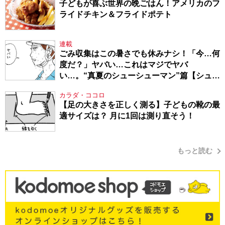
子どもが喜ぶ世界の晩ごはん！アメリカのフ
ライドチキン＆フライドポテト
連載
ごみ収集はこの暑さでも休みナシ！「今…何
度だ？」ヤバい…これはマジでヤバ
い…。“真夏のシューシューマン”篇【シュー
シューマン・17】
カラダ・ココロ
【足の大きさを正しく測る】子どもの靴の最
適サイズは？ 月に1回は測り直そう！
もっと読む