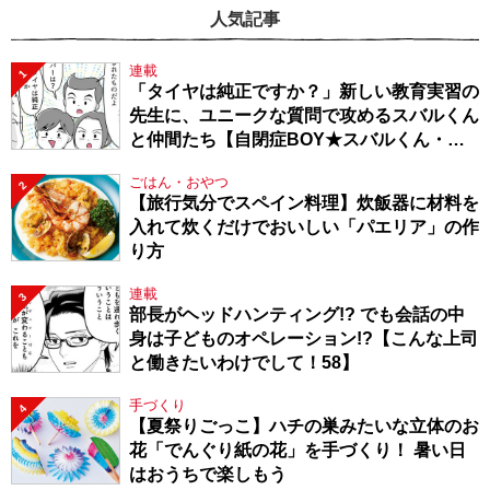
人気記事
連載
1
「タイヤは純正ですか？」新しい教育実習の
先生に、ユニークな質問で攻めるスバルくん
と仲間たち【自閉症BOY★スバルくん・
143】
ごはん・おやつ
2
【旅行気分でスペイン料理】炊飯器に材料を
入れて炊くだけでおいしい「パエリア」の作
り方
連載
3
部長がヘッドハンティング!? でも会話の中
身は子どものオペレーション!?【こんな上司
と働きたいわけでして！58】
手づくり
4
【夏祭りごっこ】ハチの巣みたいな立体のお
花「でんぐり紙の花」を手づくり！ 暑い日
はおうちで楽しもう