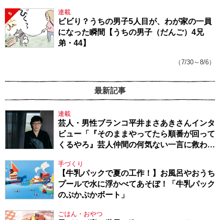
連載
5
ビビり？うちの男子5人目が、わが家の一員
になった瞬間【うちの男子（だんご）4兄
弟・44】
（7/30～8/6）
最新記事
連載
芸人・男性ブランコ平井まさあきさんインタ
ビュー「『そのままやってたら順番が回って
くるやろ』芸人仲間の何気ない一言に救われ
てきたから、頑張れる」
手づくり
【牛乳パックで夏の工作！】お風呂やおうち
プールで水に浮かべてあそぼ！「牛乳パック
のぷかぷかボート」
ごはん・おやつ