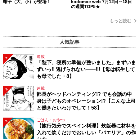
帽子（大、小）が登場！
kodomoe web 7月12日～18日
の週間TOP5★
もっと読む
人気記事
連載
1
「陛下、寝所の準備が整いました」まずいま
ずいっ!! 逃げられない――!!!【母は転生して
も母でした・8】
連載
2
部長がヘッドハンティング!? でも会話の中
身は子どものオペレーション!?【こんな上司
と働きたいわけでして！58】
ごはん・おやつ
3
【旅行気分でスペイン料理】炊飯器に材料を
入れて炊くだけでおいしい「パエリア」の作