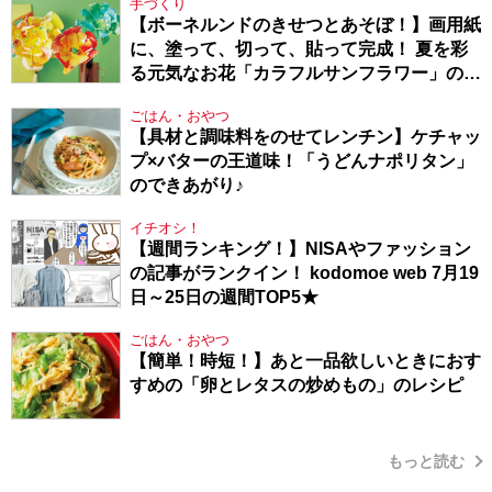
手づくり
【ボーネルンドのきせつとあそぼ！】画用紙
に、塗って、切って、貼って完成！ 夏を彩
る元気なお花「カラフルサンフラワー」の作
り方
ごはん・おやつ
【具材と調味料をのせてレンチン】ケチャッ
プ×バターの王道味！「うどんナポリタン」
のできあがり♪
イチオシ！
【週間ランキング！】NISAやファッション
の記事がランクイン！ kodomoe web 7月19
日～25日の週間TOP5★
ごはん・おやつ
【簡単！時短！】あと一品欲しいときにおす
すめの「卵とレタスの炒めもの」のレシピ
もっと読む