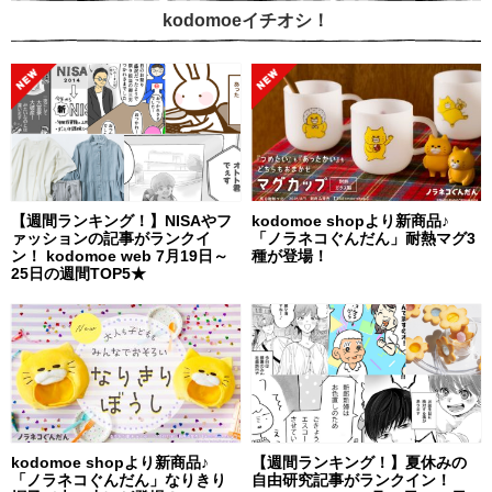
kodomoeイチオシ！
【週間ランキング！】NISAやフ
kodomoe shopより新商品♪
ァッションの記事がランクイ
「ノラネコぐんだん」耐熱マグ3
ン！ kodomoe web 7月19日～
種が登場！
25日の週間TOP5★
kodomoe shopより新商品♪
【週間ランキング！】夏休みの
「ノラネコぐんだん」なりきり
自由研究記事がランクイン！