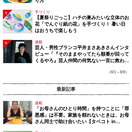
り方
手づくり
4
【夏祭りごっこ】ハチの巣みたいな立体のお
花「でんぐり紙の花」を手づくり！ 暑い日
はおうちで楽しもう
連載
5
芸人・男性ブランコ平井まさあきさんインタ
ビュー「『そのままやってたら順番が回って
くるやろ』芸人仲間の何気ない一言に救われ
てきたから、頑張れる」
（8/1～8/8）
最新記事
連載
「お母さんのひとり時間」を持つことに「罪
悪感」は不要。家族を頼れないときは、お母
さん同士で助け合いたい【タベコト in
Berlin・130】