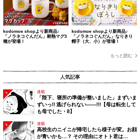
kodomoe shopより新商品♪
kodomoe shopより新商品♪
「ノラネコぐんだん」耐熱マグ3
「ノラネコぐんだん」なりきり
種が登場！
帽子（大、小）が登場！
もっと読む
人気記事
連載
1
「陛下、寝所の準備が整いました」まずいま
ずいっ!! 逃げられない――!!!【母は転生して
も母でした・8】
連載
2
高校生のニイニが帰宅したら様子が変。お顔
が青いかも…？ その理由にオトト君は…