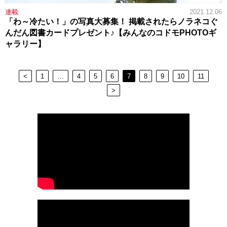
連載
2021.12.06
「わ～冷たい！」の写真大募集！ 掲載されたらノラネコぐ
んだん図書カードプレゼント♪【みんなのコドモPHOTOギ
ャラリー】
<
1
…
4
5
6
7
8
9
10
11
>