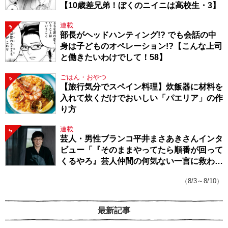
【10歳差兄弟！ぼくのニイニは高校生・3】
連載
3
部長がヘッドハンティング!? でも会話の中
身は子どものオペレーション!?【こんな上司
と働きたいわけでして！58】
ごはん・おやつ
4
【旅行気分でスペイン料理】炊飯器に材料を
入れて炊くだけでおいしい「パエリア」の作
り方
連載
5
芸人・男性ブランコ平井まさあきさんインタ
ビュー「『そのままやってたら順番が回って
くるやろ』芸人仲間の何気ない一言に救われ
てきたから、頑張れる」
（8/3～8/10）
最新記事