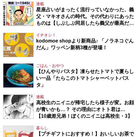
連載
星座占いがまったく流行っていなかった、義
父・マキオさんの時代。その代わりにあった
ものは【しぶしぶ同居したら義父が最高だっ
た件・104】
イチオシ！
kodomoe shopより新商品♪ 「ノラネコぐん
だん」ワッペン新柄3種が登場！
ごはん・おやつ
【ひんやりパスタ】凍らせたトマトで夏らし
い一品「たらこのトマトシャーベットパス
タ」
連載
高校生のニイニが帰宅したら様子が変。お顔
が青いかも…？ その理由にオトト君は…
【10歳差兄弟！ぼくのニイニは高校生・3】
暮らし
【プチギフトにおすすめ！】おいしいお茶で