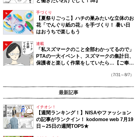
と働きたいわけでして！58】
手づくり
4
【夏祭りごっこ】ハチの巣みたいな立体のお
花「でんぐり紙の花」を手づくり！ 暑い日
はおうちで楽しもう
連載
5
「私スズマークのこと全部わかってるので」
PTAの一大イベント、スズマークの集計日、
保護者と楽しく作業をしていたら…【ご奉仕
戦隊★PTA・19】
（7/31～8/7）
最新記事
イチオシ！
【週間ランキング！】NISAやファッション
の記事がランクイン！ kodomoe web 7月19
日～25日の週間TOP5★