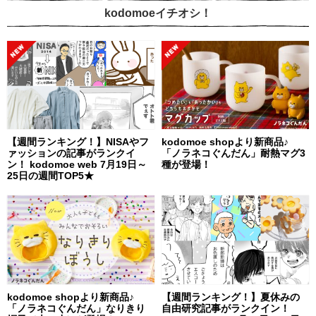
kodomoeイチオシ！
【週間ランキング！】NISAやフ
kodomoe shopより新商品♪
ァッションの記事がランクイ
「ノラネコぐんだん」耐熱マグ3
ン！ kodomoe web 7月19日～
種が登場！
25日の週間TOP5★
kodomoe shopより新商品♪
【週間ランキング！】夏休みの
「ノラネコぐんだん」なりきり
自由研究記事がランクイン！