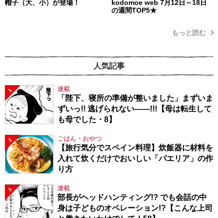
帽子（大、小）が登場！
kodomoe web 7月12日～18日
の週間TOP5★
もっと読む
人気記事
連載
1
「陛下、寝所の準備が整いました」まずいま
ずいっ!! 逃げられない――!!!【母は転生して
も母でした・8】
ごはん・おやつ
2
【旅行気分でスペイン料理】炊飯器に材料を
入れて炊くだけでおいしい「パエリア」の作
り方
連載
3
部長がヘッドハンティング!? でも会話の中
身は子どものオペレーション!?【こんな上司