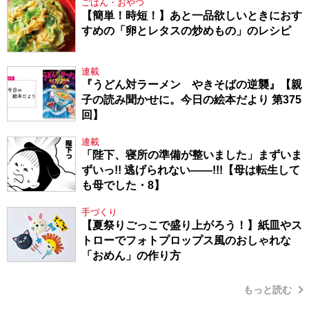
ごはん・おやつ
【簡単！時短！】あと一品欲しいときにおす
すめの「卵とレタスの炒めもの」のレシピ
連載
『うどん対ラーメン やきそばの逆襲』【親
子の読み聞かせに。今日の絵本だより 第375
回】
連載
「陛下、寝所の準備が整いました」まずいま
ずいっ!! 逃げられない――!!!【母は転生して
も母でした・8】
手づくり
【夏祭りごっこで盛り上がろう！】紙皿やス
トローでフォトプロップス風のおしゃれな
「おめん」の作り方
もっと読む