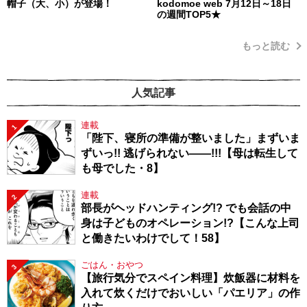
帽子（大、小）が登場！
kodomoe web 7月12日～18日
の週間TOP5★
もっと読む
人気記事
連載
1
「陛下、寝所の準備が整いました」まずいま
ずいっ!! 逃げられない――!!!【母は転生して
も母でした・8】
連載
2
部長がヘッドハンティング!? でも会話の中
身は子どものオペレーション!?【こんな上司
と働きたいわけでして！58】
ごはん・おやつ
3
【旅行気分でスペイン料理】炊飯器に材料を
入れて炊くだけでおいしい「パエリア」の作