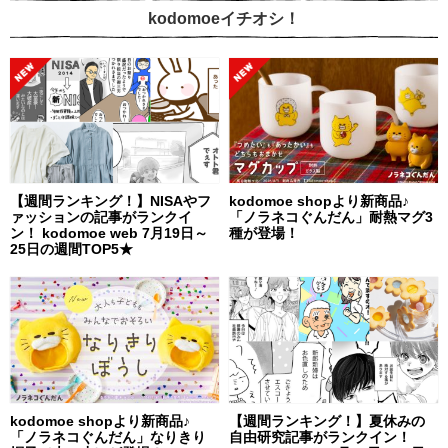
kodomoeイチオシ！
【週間ランキング！】NISAやフ
kodomoe shopより新商品♪
ァッションの記事がランクイ
「ノラネコぐんだん」耐熱マグ3
ン！ kodomoe web 7月19日～
種が登場！
25日の週間TOP5★
kodomoe shopより新商品♪
【週間ランキング！】夏休みの
「ノラネコぐんだん」なりきり
自由研究記事がランクイン！