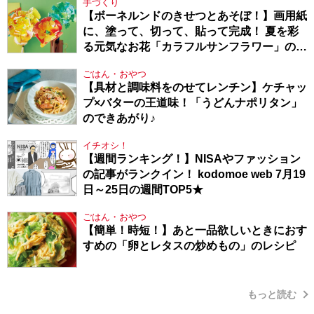
手づくり
【ボーネルンドのきせつとあそぼ！】画用紙
に、塗って、切って、貼って完成！ 夏を彩
る元気なお花「カラフルサンフラワー」の作
り方
ごはん・おやつ
【具材と調味料をのせてレンチン】ケチャッ
プ×バターの王道味！「うどんナポリタン」
のできあがり♪
イチオシ！
【週間ランキング！】NISAやファッション
の記事がランクイン！ kodomoe web 7月19
日～25日の週間TOP5★
ごはん・おやつ
【簡単！時短！】あと一品欲しいときにおす
すめの「卵とレタスの炒めもの」のレシピ
もっと読む