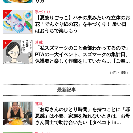
り方
手づくり
4
【夏祭りごっこ】ハチの巣みたいな立体のお
花「でんぐり紙の花」を手づくり！ 暑い日
はおうちで楽しもう
連載
5
「私スズマークのこと全部わかってるので」
PTAの一大イベント、スズマークの集計日、
保護者と楽しく作業をしていたら…【ご奉仕
戦隊★PTA・19】
（8/1～8/8）
最新記事
連載
「お母さんのひとり時間」を持つことに「罪
悪感」は不要。家族を頼れないときは、お母
さん同士で助け合いたい【タベコト in
Berlin・130】