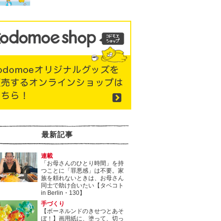
最新記事
連載
「お母さんのひとり時間」を持
つことに「罪悪感」は不要。家
族を頼れないときは、お母さん
同士で助け合いたい【タベコト
in Berlin・130】
手づくり
【ボーネルンドのきせつとあそ
ぼ！】画用紙に、塗って、切っ