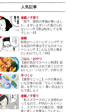
人気記事
連載／子育て
「陛下、寝所の準備が整いまし
た」まずいまずいっ!! 逃げられ
ない――!!!【母は転生しても母
でした・8】
連載
部長がヘッドハンティング!? で
も会話の中身は子どものオペレ
ーション!?【こんな上司と働き
たいわけでして！58】
ごはん・おやつ
【旅行気分でスペイン料理】炊
飯器に材料を入れて炊くだけで
おいしい「パエリア」の作り方
手づくり
【夏祭りごっこ】ハチの巣みた
いな立体のお花「でんぐり紙の
花」を手づくり！ 暑い日はおう
ちで楽しもう
連載／子育て
「私スズマークのこと全部わか
ってるので」PTAの一大イベン
ト、スズマークの集計日、保護
者と楽しく作業をしていたら…