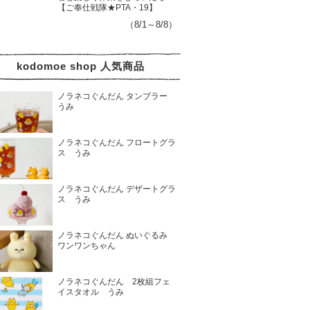
【ご奉仕戦隊★PTA・19】
（8/1～8/8）
kodomoe shop 人気商品
ノラネコぐんだん タンブラー
うみ
ノラネコぐんだん フロートグラ
ス うみ
ノラネコぐんだん デザートグラ
ス うみ
ノラネコぐんだん ぬいぐるみ
ワンワンちゃん
ノラネコぐんだん 2枚組フェ
イスタオル うみ