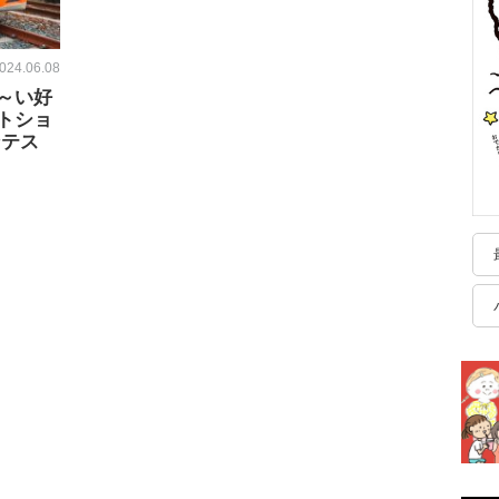
024.06.08
～い好
トショ
ンテス