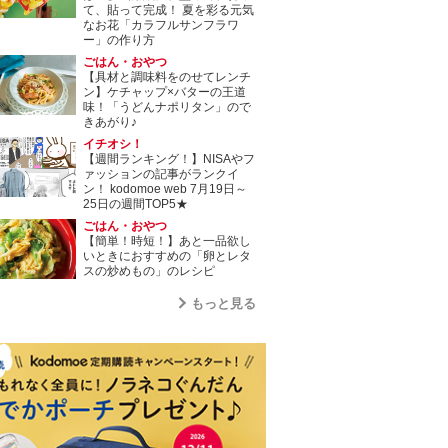
て、貼って完成！ 夏を彩る元気
なお花「カラフルサンフラワ
ー」の作り方
ごはん・おやつ
【具材と調味料をのせてレンチ
ン】ケチャップ×バターの王道
味！「うどんナポリタン」ので
きあがり♪
イチオシ！
【週間ランキング！】NISAやフ
ァッションの記事がランクイ
ン！ kodomoe web 7月19日～
25日の週間TOP5★
ごはん・おやつ
【簡単！時短！】あと一品欲し
いときにおすすめの「卵とレタ
スの炒めもの」のレシピ
もっと見る