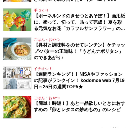
Berlin・130】
手づくり
【ボーネルンドのきせつとあそぼ！】画用紙
に、塗って、切って、貼って完成！ 夏を彩
る元気なお花「カラフルサンフラワー」の作
り方
ごはん・おやつ
【具材と調味料をのせてレンチン】ケチャッ
プ×バターの王道味！「うどんナポリタン」
のできあがり♪
イチオシ！
【週間ランキング！】NISAやファッション
の記事がランクイン！ kodomoe web 7月19
日～25日の週間TOP5★
ごはん・おやつ
【簡単！時短！】あと一品欲しいときにおす
すめの「卵とレタスの炒めもの」のレシピ