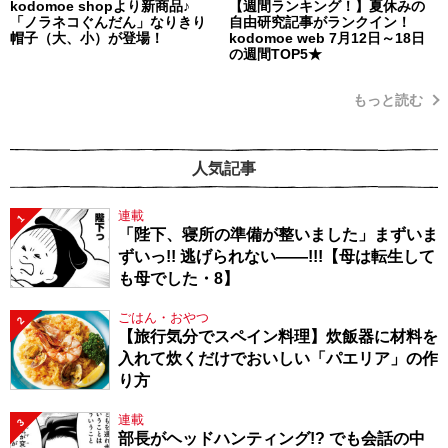
kodomoe shopより新商品♪
【週間ランキング！】夏休みの
「ノラネコぐんだん」なりきり
自由研究記事がランクイン！
帽子（大、小）が登場！
kodomoe web 7月12日～18日
の週間TOP5★
もっと読む
人気記事
連載
1
「陛下、寝所の準備が整いました」まずいま
ずいっ!! 逃げられない――!!!【母は転生して
も母でした・8】
ごはん・おやつ
2
【旅行気分でスペイン料理】炊飯器に材料を
入れて炊くだけでおいしい「パエリア」の作
り方
連載
3
部長がヘッドハンティング!? でも会話の中