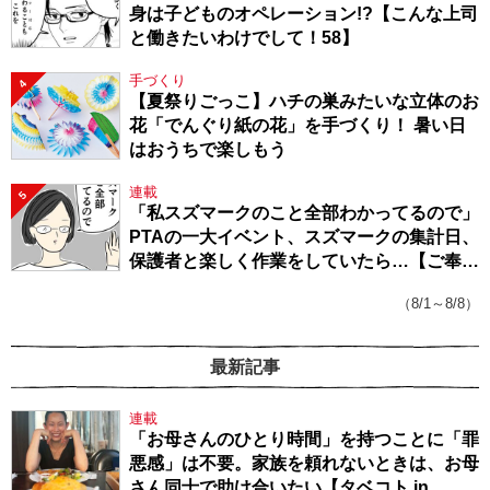
身は子どものオペレーション!?【こんな上司
と働きたいわけでして！58】
手づくり
4
【夏祭りごっこ】ハチの巣みたいな立体のお
花「でんぐり紙の花」を手づくり！ 暑い日
はおうちで楽しもう
連載
5
「私スズマークのこと全部わかってるので」
PTAの一大イベント、スズマークの集計日、
保護者と楽しく作業をしていたら…【ご奉仕
戦隊★PTA・19】
（8/1～8/8）
最新記事
連載
「お母さんのひとり時間」を持つことに「罪
悪感」は不要。家族を頼れないときは、お母
さん同士で助け合いたい【タベコト in