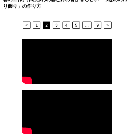
り飾り」の作り方
<
1
2
3
4
5
…
9
>