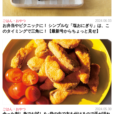
ごはん・おやつ
2024.06.03
お弁当やピクニックに！ シンプルな「塩おにぎり」は、こ
のタイミングで三角に！【最新号からちょっと見せ】
ごはん・おやつ
2024.05.30
余った刺し身でお試しを♪袋の中で衣を付けるので手が汚れ