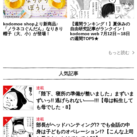
kodomoe shopより新商品♪
【週間ランキング！】夏休みの
「ノラネコぐんだん」なりきり
自由研究記事がランクイン！
帽子（大、小）が登場！
kodomoe web 7月12日～18日
の週間TOP5★
もっと読む
人気記事
連載
1
「陛下、寝所の準備が整いました」まずいま
ずいっ!! 逃げられない――!!!【母は転生して
も母でした・8】
連載
2
部長がヘッドハンティング!? でも会話の中
身は子どものオペレーション!?【こんな上司