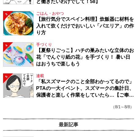
と働きたいわけでして！58】
ごはん・おやつ
3
【旅行気分でスペイン料理】炊飯器に材料を
入れて炊くだけでおいしい「パエリア」の作
り方
手づくり
4
【夏祭りごっこ】ハチの巣みたいな立体のお
花「でんぐり紙の花」を手づくり！ 暑い日
はおうちで楽しもう
連載
5
「私スズマークのこと全部わかってるので」
PTAの一大イベント、スズマークの集計日、
保護者と楽しく作業をしていたら…【ご奉仕
戦隊★PTA・19】
（8/1～8/8）
最新記事