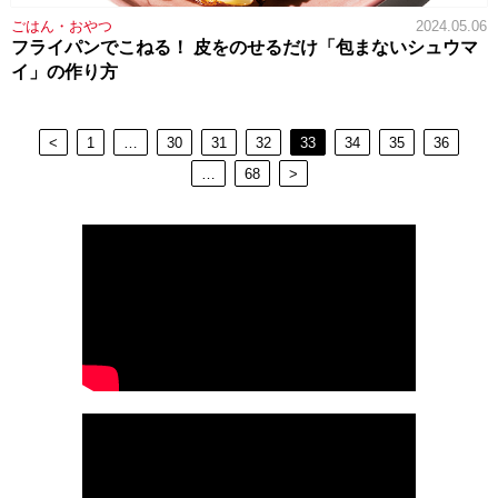
ごはん・おやつ
2024.05.06
フライパンでこねる！ 皮をのせるだけ「包まないシュウマ
イ」の作り方
<
1
…
30
31
32
33
34
35
36
…
68
>