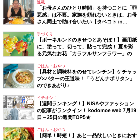
連載
「お母さんのひとり時間」を持つことに「罪
悪感」は不要。家族を頼れないときは、お母
さん同士で助け合いたい【タベコト in
Berlin・130】
手づくり
【ボーネルンドのきせつとあそぼ！】画用紙
に、塗って、切って、貼って完成！ 夏を彩
る元気なお花「カラフルサンフラワー」の作
り方
ごはん・おやつ
【具材と調味料をのせてレンチン】ケチャッ
プ×バターの王道味！「うどんナポリタン」
のできあがり♪
イチオシ！
【週間ランキング！】NISAやファッション
の記事がランクイン！ kodomoe web 7月19
日～25日の週間TOP5★
ごはん・おやつ
【簡単！時短！】あと一品欲しいときにおす