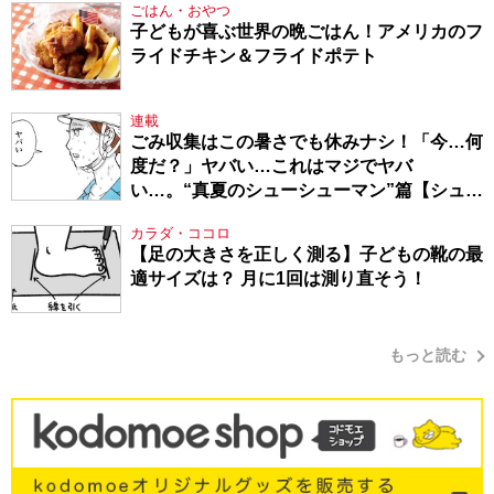
ごはん・おやつ
子どもが喜ぶ世界の晩ごはん！アメリカのフ
ライドチキン＆フライドポテト
連載
ごみ収集はこの暑さでも休みナシ！「今…何
度だ？」ヤバい…これはマジでヤバ
い…。“真夏のシューシューマン”篇【シュー
シューマン・17】
カラダ・ココロ
【足の大きさを正しく測る】子どもの靴の最
適サイズは？ 月に1回は測り直そう！
もっと読む