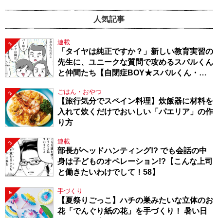
人気記事
連載
1
「タイヤは純正ですか？」新しい教育実習の
先生に、ユニークな質問で攻めるスバルくん
と仲間たち【自閉症BOY★スバルくん・
143】
ごはん・おやつ
2
【旅行気分でスペイン料理】炊飯器に材料を
入れて炊くだけでおいしい「パエリア」の作
り方
連載
3
部長がヘッドハンティング!? でも会話の中
身は子どものオペレーション!?【こんな上司
と働きたいわけでして！58】
手づくり
4
【夏祭りごっこ】ハチの巣みたいな立体のお
花「でんぐり紙の花」を手づくり！ 暑い日