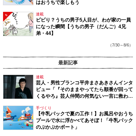
はおうちで楽しもう
連載
5
ビビり？うちの男子5人目が、わが家の一員
になった瞬間【うちの男子（だんご）4兄
弟・44】
（7/30～8/6）
最新記事
連載
芸人・男性ブランコ平井まさあきさんインタ
ビュー「『そのままやってたら順番が回って
くるやろ』芸人仲間の何気ない一言に救われ
てきたから、頑張れる」
手づくり
【牛乳パックで夏の工作！】お風呂やおうち
プールで水に浮かべてあそぼ！「牛乳パック
のぷかぷかボート」