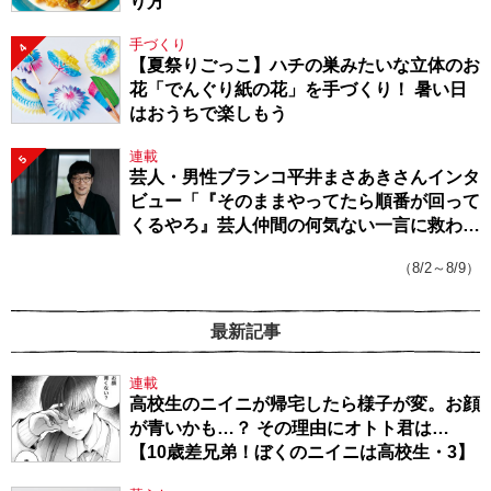
り方
手づくり
4
【夏祭りごっこ】ハチの巣みたいな立体のお
花「でんぐり紙の花」を手づくり！ 暑い日
はおうちで楽しもう
連載
5
芸人・男性ブランコ平井まさあきさんインタ
ビュー「『そのままやってたら順番が回って
くるやろ』芸人仲間の何気ない一言に救われ
てきたから、頑張れる」
（8/2～8/9）
最新記事
連載
高校生のニイニが帰宅したら様子が変。お顔
が青いかも…？ その理由にオトト君は…
【10歳差兄弟！ぼくのニイニは高校生・3】