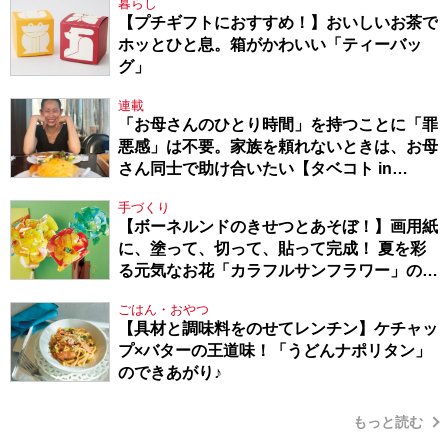
暮らし
【プチギフトにおすすめ！】おいしいお茶で
ホッとひと息。箱がかわいい「ティーバッ
グ」
連載
「お母さんのひとり時間」を持つことに「罪
悪感」は不要。家族を頼れないときは、お母
さん同士で助け合いたい【タベコト in
Berlin・130】
手づくり
【ボーネルンドのきせつとあそぼ！】画用紙
に、塗って、切って、貼って完成！ 夏を彩
る元気なお花「カラフルサンフラワー」の作
り方
ごはん・おやつ
【具材と調味料をのせてレンチン】ケチャッ
プ×バターの王道味！「うどんナポリタン」
のできあがり♪
もっと読む