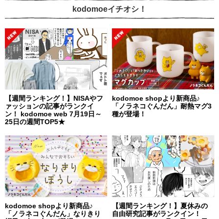
kodomoeイチオシ！
【週間ランキング！】NISAやフ
kodomoe shopより新商品♪
ァッションの記事がランクイ
「ノラネコぐんだん」耐熱マグ3
ン！ kodomoe web 7月19日～
種が登場！
25日の週間TOP5★
kodomoe shopより新商品♪
【週間ランキング！】夏休みの
「ノラネコぐんだん」なりきり
自由研究記事がランクイン！