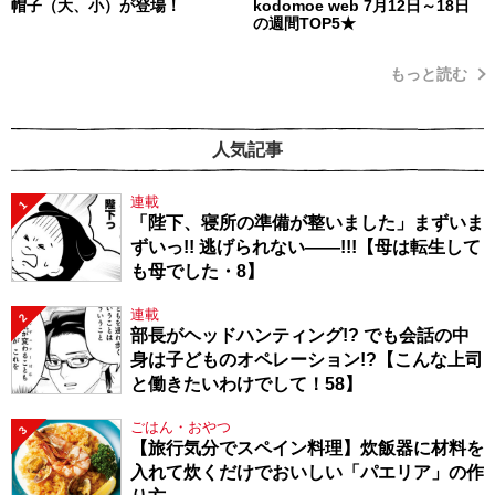
帽子（大、小）が登場！
kodomoe web 7月12日～18日
の週間TOP5★
もっと読む
人気記事
連載
1
「陛下、寝所の準備が整いました」まずいま
ずいっ!! 逃げられない――!!!【母は転生して
も母でした・8】
連載
2
部長がヘッドハンティング!? でも会話の中
身は子どものオペレーション!?【こんな上司
と働きたいわけでして！58】
ごはん・おやつ
3
【旅行気分でスペイン料理】炊飯器に材料を
入れて炊くだけでおいしい「パエリア」の作