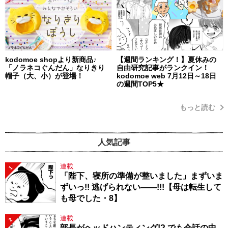
kodomoe shopより新商品♪
【週間ランキング！】夏休みの
「ノラネコぐんだん」なりきり
自由研究記事がランクイン！
帽子（大、小）が登場！
kodomoe web 7月12日～18日
の週間TOP5★
もっと読む
人気記事
連載
1
「陛下、寝所の準備が整いました」まずいま
ずいっ!! 逃げられない――!!!【母は転生して
も母でした・8】
連載
2
部長がヘッドハンティング!? でも会話の中