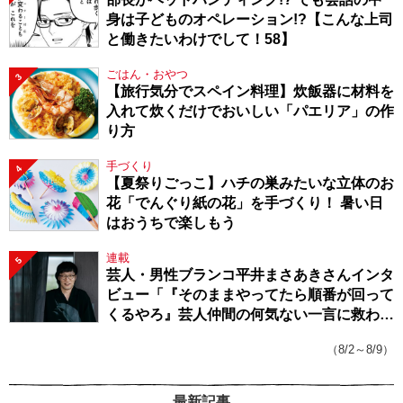
身は子どものオペレーション!?【こんな上司
と働きたいわけでして！58】
ごはん・おやつ
3
【旅行気分でスペイン料理】炊飯器に材料を
入れて炊くだけでおいしい「パエリア」の作
り方
手づくり
4
【夏祭りごっこ】ハチの巣みたいな立体のお
花「でんぐり紙の花」を手づくり！ 暑い日
はおうちで楽しもう
連載
5
芸人・男性ブランコ平井まさあきさんインタ
ビュー「『そのままやってたら順番が回って
くるやろ』芸人仲間の何気ない一言に救われ
てきたから、頑張れる」
（8/2～8/9）
最新記事