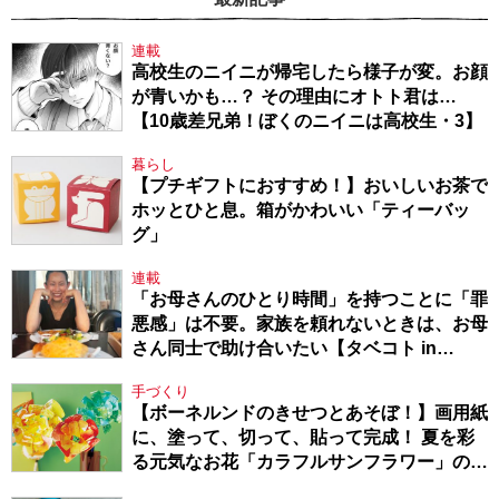
連載
高校生のニイニが帰宅したら様子が変。お顔
が青いかも…？ その理由にオトト君は…
【10歳差兄弟！ぼくのニイニは高校生・3】
暮らし
【プチギフトにおすすめ！】おいしいお茶で
ホッとひと息。箱がかわいい「ティーバッ
グ」
連載
「お母さんのひとり時間」を持つことに「罪
悪感」は不要。家族を頼れないときは、お母
さん同士で助け合いたい【タベコト in
Berlin・130】
手づくり
【ボーネルンドのきせつとあそぼ！】画用紙
に、塗って、切って、貼って完成！ 夏を彩
る元気なお花「カラフルサンフラワー」の作
り方