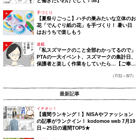
と働きたいわけでして！58】
手づくり
4
【夏祭りごっこ】ハチの巣みたいな立体のお
花「でんぐり紙の花」を手づくり！ 暑い日
はおうちで楽しもう
連載
5
「私スズマークのこと全部わかってるので」
PTAの一大イベント、スズマークの集計日、
保護者と楽しく作業をしていたら…【ご奉仕
戦隊★PTA・19】
（7/31～8/7）
最新記事
イチオシ！
【週間ランキング！】NISAやファッション
の記事がランクイン！ kodomoe web 7月19
日～25日の週間TOP5★