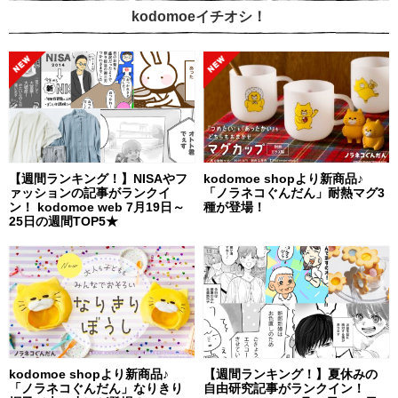
kodomoeイチオシ！
【週間ランキング！】NISAやフ
kodomoe shopより新商品♪
ァッションの記事がランクイ
「ノラネコぐんだん」耐熱マグ3
ン！ kodomoe web 7月19日～
種が登場！
25日の週間TOP5★
kodomoe shopより新商品♪
【週間ランキング！】夏休みの
「ノラネコぐんだん」なりきり
自由研究記事がランクイン！