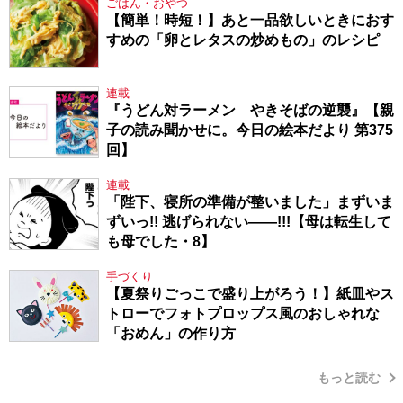
ごはん・おやつ
【簡単！時短！】あと一品欲しいときにおす
すめの「卵とレタスの炒めもの」のレシピ
連載
『うどん対ラーメン やきそばの逆襲』【親
子の読み聞かせに。今日の絵本だより 第375
回】
連載
「陛下、寝所の準備が整いました」まずいま
ずいっ!! 逃げられない――!!!【母は転生して
も母でした・8】
手づくり
【夏祭りごっこで盛り上がろう！】紙皿やス
トローでフォトプロップス風のおしゃれな
「おめん」の作り方
もっと読む