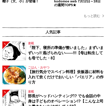
帽子（大、小）が登場！
kodomoe web 7月12日～18日
の週間TOP5★
もっと読む
人気記事
連載
1
「陛下、寝所の準備が整いました」まずいま
ずいっ!! 逃げられない――!!!【母は転生して
も母でした・8】
ごはん・おやつ
2
【旅行気分でスペイン料理】炊飯器に材料を
入れて炊くだけでおいしい「パエリア」の作
り方
連載
3
部長がヘッドハンティング!? でも会話の中
身は子どものオペレーション!?【こんな上司