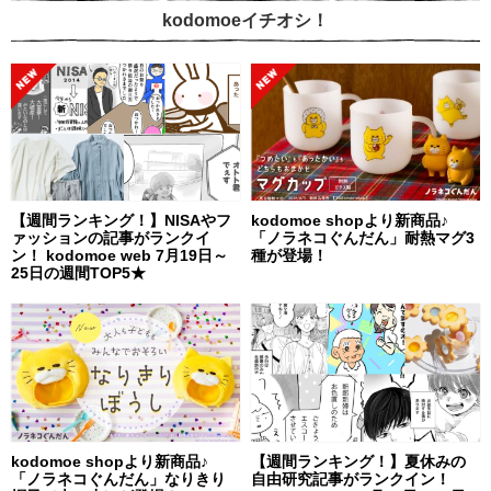
kodomoeイチオシ！
【週間ランキング！】NISAやフ
kodomoe shopより新商品♪
ァッションの記事がランクイ
「ノラネコぐんだん」耐熱マグ3
ン！ kodomoe web 7月19日～
種が登場！
25日の週間TOP5★
kodomoe shopより新商品♪
【週間ランキング！】夏休みの
「ノラネコぐんだん」なりきり
自由研究記事がランクイン！