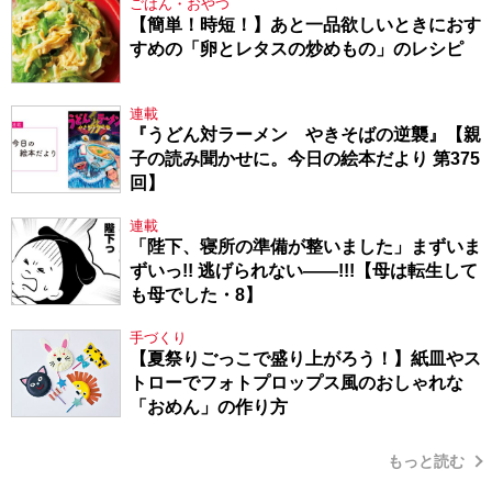
ごはん・おやつ
【簡単！時短！】あと一品欲しいときにおす
すめの「卵とレタスの炒めもの」のレシピ
連載
『うどん対ラーメン やきそばの逆襲』【親
子の読み聞かせに。今日の絵本だより 第375
回】
連載
「陛下、寝所の準備が整いました」まずいま
ずいっ!! 逃げられない――!!!【母は転生して
も母でした・8】
手づくり
【夏祭りごっこで盛り上がろう！】紙皿やス
トローでフォトプロップス風のおしゃれな
「おめん」の作り方
もっと読む