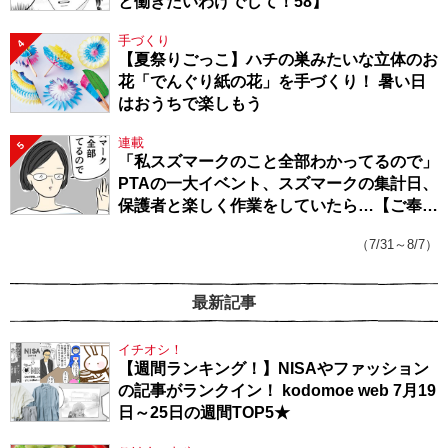
と働きたいわけでして！58】
手づくり
4
【夏祭りごっこ】ハチの巣みたいな立体のお
花「でんぐり紙の花」を手づくり！ 暑い日
はおうちで楽しもう
連載
5
「私スズマークのこと全部わかってるので」
PTAの一大イベント、スズマークの集計日、
保護者と楽しく作業をしていたら…【ご奉仕
戦隊★PTA・19】
（7/31～8/7）
最新記事
イチオシ！
【週間ランキング！】NISAやファッション
の記事がランクイン！ kodomoe web 7月19
日～25日の週間TOP5★