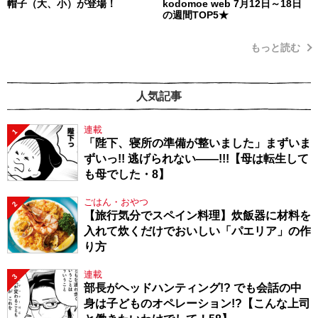
帽子（大、小）が登場！
kodomoe web 7月12日～18日
の週間TOP5★
もっと読む
人気記事
連載
1
「陛下、寝所の準備が整いました」まずいま
ずいっ!! 逃げられない――!!!【母は転生して
も母でした・8】
ごはん・おやつ
2
【旅行気分でスペイン料理】炊飯器に材料を
入れて炊くだけでおいしい「パエリア」の作
り方
連載
3
部長がヘッドハンティング!? でも会話の中
身は子どものオペレーション!?【こんな上司