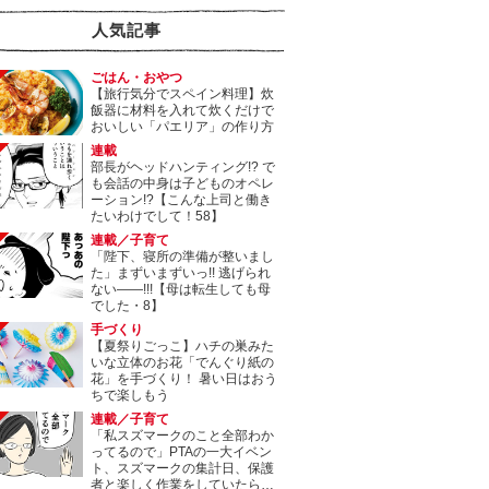
人気記事
ごはん・おやつ
【旅行気分でスペイン料理】炊
飯器に材料を入れて炊くだけで
おいしい「パエリア」の作り方
連載
部長がヘッドハンティング!? で
も会話の中身は子どものオペレ
ーション!?【こんな上司と働き
たいわけでして！58】
連載／子育て
「陛下、寝所の準備が整いまし
た」まずいまずいっ!! 逃げられ
ない――!!!【母は転生しても母
でした・8】
手づくり
【夏祭りごっこ】ハチの巣みた
いな立体のお花「でんぐり紙の
花」を手づくり！ 暑い日はおう
ちで楽しもう
連載／子育て
「私スズマークのこと全部わか
ってるので」PTAの一大イベン
ト、スズマークの集計日、保護
者と楽しく作業をしていたら…