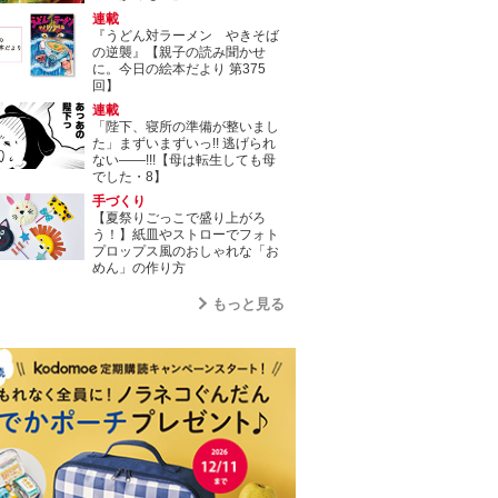
連載
『うどん対ラーメン やきそば
の逆襲』【親子の読み聞かせ
に。今日の絵本だより 第375
回】
連載
「陛下、寝所の準備が整いまし
た」まずいまずいっ!! 逃げられ
ない――!!!【母は転生しても母
でした・8】
手づくり
【夏祭りごっこで盛り上がろ
う！】紙皿やストローでフォト
プロップス風のおしゃれな「お
めん」の作り方
もっと見る