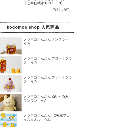
【ご奉仕戦隊★PTA・19】
（7/31～8/7）
kodomoe shop 人気商品
ノラネコぐんだん タンブラー
うみ
ノラネコぐんだん フロートグラ
ス うみ
ノラネコぐんだん デザートグラ
ス うみ
ノラネコぐんだん ぬいぐるみ
ワンワンちゃん
ノラネコぐんだん 2枚組フェ
イスタオル うみ