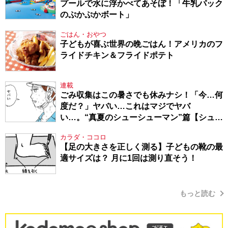
プールで水に浮かべてあそぼ！「牛乳パック
のぷかぷかボート」
ごはん・おやつ
子どもが喜ぶ世界の晩ごはん！アメリカのフ
ライドチキン＆フライドポテト
連載
ごみ収集はこの暑さでも休みナシ！「今…何
度だ？」ヤバい…これはマジでヤバ
い…。“真夏のシューシューマン”篇【シュー
シューマン・17】
カラダ・ココロ
【足の大きさを正しく測る】子どもの靴の最
適サイズは？ 月に1回は測り直そう！
もっと読む