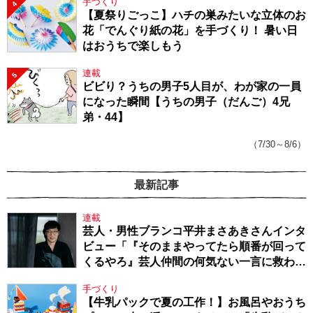
手づくり
4
【夏祭りごっこ】ハチの巣みたいな立体のお
花「でんぐり紙の花」を手づくり！ 暑い日
はおうちで楽しもう
連載
5
ビビり？うちの男子5人目が、わが家の一員
になった瞬間【うちの男子（だんご）4兄
弟・44】
（7/30～8/6）
最新記事
連載
芸人・男性ブランコ平井まさあきさんインタ
ビュー「『そのままやってたら順番が回って
くるやろ』芸人仲間の何気ない一言に救われ
てきたから、頑張れる」
手づくり
【牛乳パックで夏の工作！】お風呂やおうち