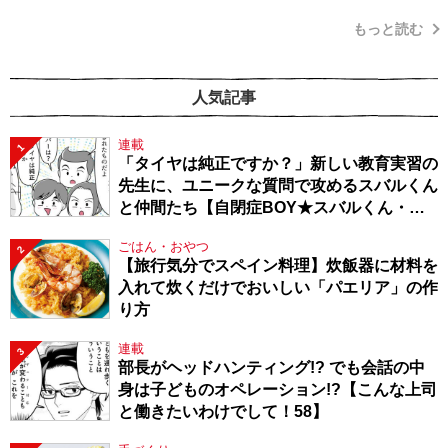
もっと読む
人気記事
連載
1
「タイヤは純正ですか？」新しい教育実習の
先生に、ユニークな質問で攻めるスバルくん
と仲間たち【自閉症BOY★スバルくん・
143】
ごはん・おやつ
2
【旅行気分でスペイン料理】炊飯器に材料を
入れて炊くだけでおいしい「パエリア」の作
り方
連載
3
部長がヘッドハンティング!? でも会話の中
身は子どものオペレーション!?【こんな上司
と働きたいわけでして！58】