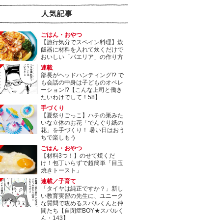
人気記事
ごはん・おやつ
【旅行気分でスペイン料理】炊
飯器に材料を入れて炊くだけで
おいしい「パエリア」の作り方
連載
部長がヘッドハンティング!? で
も会話の中身は子どものオペレ
ーション!?【こんな上司と働き
たいわけでして！58】
手づくり
【夏祭りごっこ】ハチの巣みた
いな立体のお花「でんぐり紙の
花」を手づくり！ 暑い日はおう
ちで楽しもう
ごはん・おやつ
【材料3つ！】のせて焼くだ
け！包丁いらずで超簡単「目玉
焼きトースト」
連載／子育て
「タイヤは純正ですか？」新し
い教育実習の先生に、ユニーク
な質問で攻めるスバルくんと仲
間たち【自閉症BOY★スバルく
ん・143】