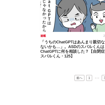
連載
2
「うちのChatGPTはあんまり親切
ないかも…」。ASDのスバルくんは
ChatGPTに何を相談した？【自閉症
スバルくん・125】
前へ
…
1