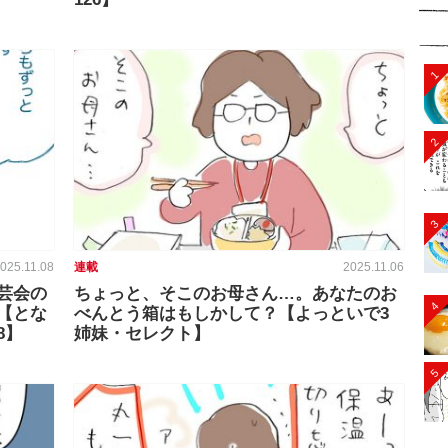
1
2
3
025.11.08
連載
2025.11.06
芸会の
ちょっと、そこのお母さん…。あなたのお
4
【とな
べんとう箱はもしかして？【よっといで3
8】
姉妹・セレクト】
5