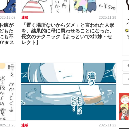
025.12.03
連載
2025.11.29
お腹が
「置く場所ないからダメ」と言われた人形
どもた
を、結果的に母に買わせることになった、
にも不
長女のテクニック【よっといで3姉妹・セ
OY★ス
レクト】
025.11.23
連載
2025.11.22